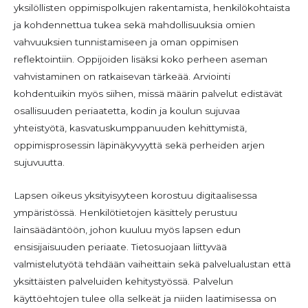
yksilöllisten oppimispolkujen rakentamista, henkilökohtaista
ja kohdennettua tukea sekä mahdollisuuksia omien
vahvuuksien tunnistamiseen ja oman oppimisen
reflektointiin. Oppijoiden lisäksi koko perheen aseman
vahvistaminen on ratkaisevan tärkeää. Arviointi
kohdentuikin myös siihen, missä määrin palvelut edistävät
osallisuuden periaatetta, kodin ja koulun sujuvaa
yhteistyötä, kasvatuskumppanuuden kehittymistä,
oppimisprosessin läpinäkyvyyttä sekä perheiden arjen
sujuvuutta.
Lapsen oikeus yksityisyyteen korostuu digitaalisessa
ympäristössä. Henkilötietojen käsittely perustuu
lainsäädäntöön, johon kuuluu myös lapsen edun
ensisijaisuuden periaate. Tietosuojaan liittyvää
valmistelutyötä tehdään vaiheittain sekä palvelualustan että
yksittäisten palveluiden kehitystyössä. Palvelun
käyttöehtojen tulee olla selkeät ja niiden laatimisessa on