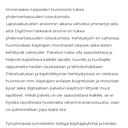
Moninaisten tarpeiden huomiointi tukee
yhdenvertaisuuden toteutumista
Lapsivaikutusten arvioinnin aikana vahvistui ymmärrys siitä,
että DigiOnen tärkeänä arvona on tukea
yhdenvertaisuuden toteutumista. Kehitystyön eri vaiheissa
huomioidaan käyttäjien moninaiset tarpeet sekä lasten
kehittyvät valmiudet. Palvelun tulee olla saavutettava ja
helposti käytettävä kaikille lapsille, nuorille ja huoltajille
riippumatta heidän taustastaan ja lähtökohdistaan.
Palvelualustan ja käyttöliittymän kehitystyössä on otettava
huomioon mm. käyttäjien erilaiset kognitiiviset ja motoriset
kyvyt sekä digitaalisen palvelun käyttöön liittyvät muut
rajoitteet. Mikäli palvelu ei ole saavutettava kaikille, se ei
hyvistä tavoitteista huolimatta vähennä eriarvoisuutta, vaan
voi pahimmillaan jopa lisätä sitä.
Työryhmässä tunnistettiin tiettyjä käyttäjäryhmiä ja heidän