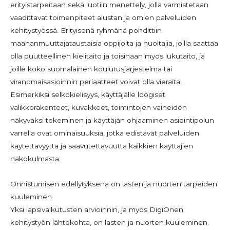
erityistarpeitaan sekä luotiin menettely, jolla varmistetaan
vaadittavat toimenpiteet alustan ja omien palveluiden
kehitystyössä. Erityisenä ryhmänä pohdittiin
maahanmuuttajataustaisia oppijoita ja huoltajia, joilla saattaa
olla puutteellinen kielitaito ja toisinaan myös lukutaito, ja
joille koko suomalainen koulutusjärjestelmä tai
viranomaisasioinnin periaatteet voivat olla vieraita.
Esimerkiksi selkokielisyys, käyttäjälle loogiset
valikkorakenteet, kuvakkeet, toimintojen vaiheiden
näkyväksi tekeminen ja käyttäjän ohjaaminen asiointipolun
varrella ovat ominaisuuksia, jotka edistävät palveluiden
käytettävyyttä ja saavutettavuutta kaikkien käyttäjien
näkökulmasta.
Onnistumisen edellytyksenä on lasten ja nuorten tarpeiden
kuuleminen
Yksi lapsivaikutusten arvioinnin, ja myös DigiOnen
kehitystyön lähtökohta, on lasten ja nuorten kuuleminen.