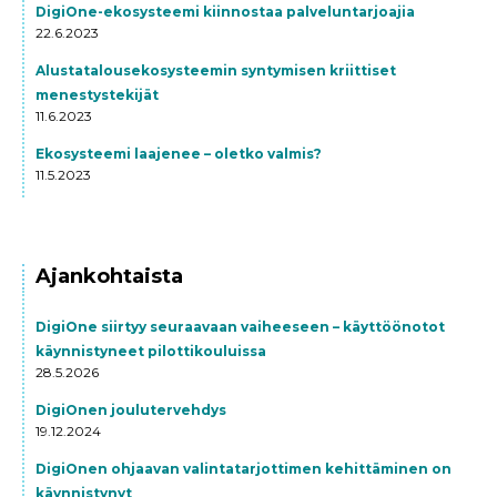
DigiOne-ekosysteemi kiinnostaa palveluntarjoajia
22.6.2023
Alustatalousekosysteemin syntymisen kriittiset
menestystekijät
11.6.2023
Ekosysteemi laajenee – oletko valmis?
11.5.2023
Ajankohtaista
DigiOne siirtyy seuraavaan vaiheeseen – käyttöönotot
käynnistyneet pilottikouluissa
28.5.2026
DigiOnen joulutervehdys
19.12.2024
DigiOnen ohjaavan valintatarjottimen kehittäminen on
käynnistynyt