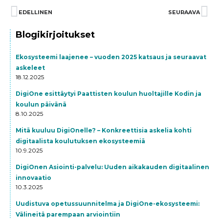
Prev
EDELLINEN
SEURAAVA
Ne
Blogikirjoitukset
Ekosysteemi laajenee – vuoden 2025 katsaus ja seuraavat
askeleet
18.12.2025
DigiOne esittäytyi Paattisten koulun huoltajille Kodin ja
koulun päivänä
8.10.2025
Mitä kuuluu DigiOnelle? – Konkreettisia askelia kohti
digitaalista koulutuksen ekosysteemiä
10.9.2025
DigiOnen Asiointi-palvelu: Uuden aikakauden digitaalinen
innovaatio
10.3.2025
Uudistuva opetussuunnitelma ja DigiOne-ekosysteemi:
Välineitä parempaan arviointiin