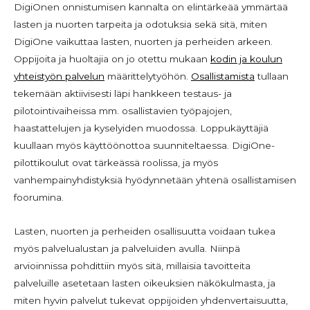
DigiOnen onnistumisen kannalta on elintärkeää ymmärtää
lasten ja nuorten tarpeita ja odotuksia sekä sitä, miten
DigiOne vaikuttaa lasten, nuorten ja perheiden arkeen.
Oppijoita ja huoltajia on jo otettu mukaan
kodin ja koulun
yhteistyön palvelun
määrittelytyöhön.
Osallistamista
tullaan
tekemään aktiivisesti läpi hankkeen testaus- ja
pilotointivaiheissa mm. osallistavien työpajojen,
haastattelujen ja kyselyiden muodossa. Loppukäyttäjiä
kuullaan myös käyttöönottoa suunniteltaessa. DigiOne-
pilottikoulut ovat tärkeässä roolissa, ja myös
vanhempainyhdistyksiä hyödynnetään yhtenä osallistamisen
foorumina.
Lasten, nuorten ja perheiden osallisuutta voidaan tukea
myös palvelualustan ja palveluiden avulla. Niinpä
arvioinnissa pohdittiin myös sitä, millaisia tavoitteita
palveluille asetetaan lasten oikeuksien näkökulmasta, ja
miten hyvin palvelut tukevat oppijoiden yhdenvertaisuutta,