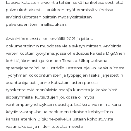
Lapsivaikutusten arviointia tehtiin sekä hanketasoisesti että
palvelukohtaisesti. Hankkeen myöhemmissä vaiheissa
arviointi ulotetaan osittain myös yksittäisten
palveluiden toiminnallisuuksiin.
Arviointiprosessi alkoi keväällä 2021 ja jatkuu
dokumentoinnin muodossa vielä syksyn mittaan. Arviointia
varten koottiin työryhmä, jossa oli edustus kaikista DigiOnen
kehittäjäkunnista ja Kuntien Tierasta. Ulkopuolisena
sparraajana toimi Ira Custódio Lastensuojelun Keskusliitosta.
Työryhmän kokoontumisten ja työpajojen lisäksi järjestettiin
asiantuntijaraati, jonne kutsuttiin lasten parissa
työskenteleviä monialaisia osaajia kunnista ja keskeisistä
sidosryhmistä. Kutsuttujen joukossa oli myös
vanhempainyhdistyksen edustaja. Lisäksi arvioinnin aikana
käytiin vuoropuhelua hankkeen teknisen kehitystiimin
kanssa etenkin DigiOne-palvelualustaan kohdistuvista
vaatimuksista ja niiden toteuttamisesta.