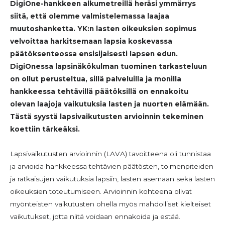
DigiOne-hankkeen alkumetreillä heräsi ymmärrys
siitä, että olemme valmistelemassa laajaa
muutoshanketta. YK:n lasten oikeuksien sopimus
velvoittaa harkitsemaan lapsia koskevassa
päätöksenteossa ensisijaisesti lapsen edun.
DigiOnessa lapsinäkökulman tuominen tarkasteluun
on ollut perusteltua, sillä palveluilla ja monilla
hankkeessa tehtävillä päätöksillä on ennakoitu
olevan laajoja vaikutuksia lasten ja nuorten elämään.
Tästä syystä lapsivaikutusten arvioinnin tekeminen
koettiin tärkeäksi.
Lapsivaikutusten arvioinnin (LAVA) tavoitteena oli tunnistaa
ja arvioida hankkeessa tehtävien päätösten, toimenpiteiden
ja ratkaisujen vaikutuksia lapsiin, lasten asemaan sekä lasten
oikeuksien toteutumiseen. Arvioinnin kohteena olivat
myönteisten vaikutusten ohella myös mahdolliset kielteiset
vaikutukset, jotta niitä voidaan ennakoida ja estää.