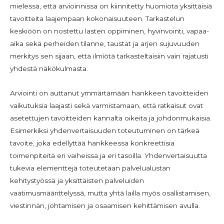
mielessä, että arvioinnissa on kiinnitetty huomiota yksittäisiä
tavoitteita laajempaan kokonaisuuteen. Tarkastelun
keskiöön on nostettu lasten oppiminen, hyvinvointi, vapaa-
aika sekä perheiden tilanne, taustat ja arjen sujuvuuden
merkitys sen sijaan, että ilmiötä tarkasteltaisiin vain rajatusti
yhdestä näkökulmasta.
Arviointi on auttanut ymmärtämään hankkeen tavoitteiden
vaikutuksia laajasti sekä varmistamaan, että ratkaisut ovat
asetettujen tavoitteiden kannalta oikeita ja johdonmukaisia.
Esimerkiksi yhdenvertaisuuden toteutuminen on tärkeä
tavoite, joka edellyttää hankkeessa konkreettisia
toimenpiteitä eri vaiheissa ja eri tasoilla. Yhdenvertaisuutta
tukevia elementtejä toteutetaan palvelualustan
kehitystyössä ja yksittäisten palveluiden
vaatimusmäärittelyssä, mutta yhtä lailla myös osallistamisen,
viestinnän, johtamisen ja osaamisen kehittämisen avulla.