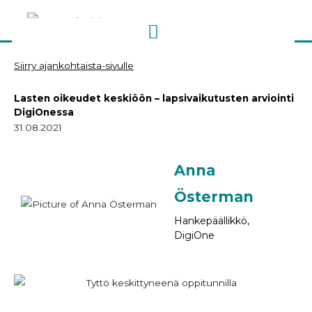
Siirry
sisältöön
Siirry ajankohtaista-sivulle
Lasten oikeudet keskiöön – lapsivaikutusten arviointi
DigiOnessa
31.08.2021
Anna
Österman
Hankepäällikkö,
DigiOne