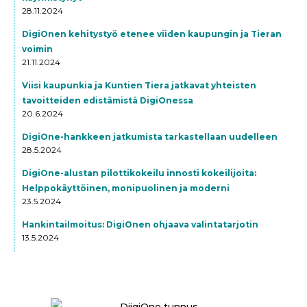
28.11.2024
DigiOnen kehitystyö etenee viiden kaupungin ja Tieran
voimin
21.11.2024
Viisi kaupunkia ja Kuntien Tiera jatkavat yhteisten
tavoitteiden edistämistä DigiOnessa
20.6.2024
DigiOne-hankkeen jatkumista tarkastellaan uudelleen
28.5.2024
DigiOne-alustan pilottikokeilu innosti kokeilijoita:
Helppokäyttöinen, monipuolinen ja moderni
23.5.2024
Hankintailmoitus: DigiOnen ohjaava valintatarjotin
13.5.2024