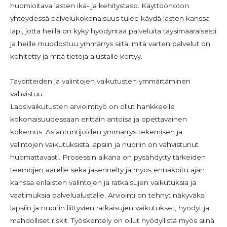
huomioitava lasten ikä- ja kehitystaso. Käyttöönoton
yhteydessä palvelukokonaisuus tulee käydä lasten kanssa
läpi, jotta heillä on kyky hyödyntää palveluita täysimääräisesti
ja heille muodostuu ymmärrys siitä, mitä varten palvelut on
kehitetty ja mitä tietoja alustalle kertyy.
Tavoitteiden ja valintojen vaikutusten ymmärtäminen
vahvistuu
Lapsivaikutusten arviointityö on ollut hankkeelle
kokonaisuudessaan erittäin antoisa ja opettavainen
kokemus. Asiantuntijoiden ymmärrys tekemisen ja
valintojen vaikutuksista lapsiin ja nuoriin on vahvistunut
huomattavasti. Prosessin aikana on pysähdytty tärkeiden
teemojen äärelle sekä jäsennelty ja myös ennakoitu ajan
kanssa erilaisten valintojen ja ratkaisujen vaikutuksia ja
vaatimuksia palvelualustalle. Arviointi on tehnyt näkyväksi
lapsiin ja nuoriin liittyvien ratkaisujen vaikutukset, hyödyt ja
mahdolliset riskit. Työskentely on ollut hyödyllistä myös siinä