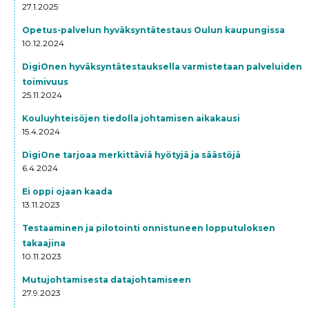
27.1.2025
Opetus-palvelun hyväksyntätestaus Oulun kaupungissa
10.12.2024
DigiOnen hyväksyntätestauksella varmistetaan palveluiden
toimivuus
25.11.2024
Kouluyhteisöjen tiedolla johtamisen aikakausi
15.4.2024
DigiOne tarjoaa merkittäviä hyötyjä ja säästöjä
6.4.2024
Ei oppi ojaan kaada
13.11.2023
Testaaminen ja pilotointi onnistuneen lopputuloksen
takaajina
10.11.2023
Mutujohtamisesta datajohtamiseen
27.9.2023