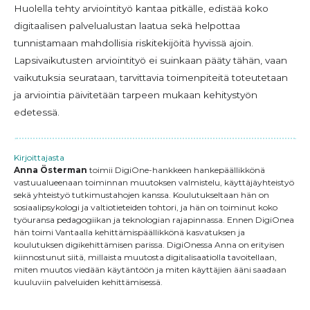
Huolella tehty arviointityö kantaa pitkälle, edistää koko
digitaalisen palvelualustan laatua sekä helpottaa
tunnistamaan mahdollisia riskitekijöitä hyvissä ajoin.
Lapsivaikutusten arviointityö ei suinkaan pääty tähän, vaan
vaikutuksia seurataan, tarvittavia toimenpiteitä toteutetaan
ja arviointia päivitetään tarpeen mukaan kehitystyön
edetessä.
Kirjoittajasta
Anna Österman
toimii DigiOne-hankkeen hankepäällikkönä
vastuualueenaan toiminnan muutoksen valmistelu, käyttäjäyhteistyö
sekä yhteistyö tutkimustahojen kanssa. Koulutukseltaan hän on
sosiaalipsykologi ja valtiotieteiden tohtori, ja hän on toiminut koko
työuransa pedagogiikan ja teknologian rajapinnassa. Ennen DigiOnea
hän toimi Vantaalla kehittämispäällikkönä kasvatuksen ja
koulutuksen digikehittämisen parissa. DigiOnessa Anna on erityisen
kiinnostunut siitä, millaista muutosta digitalisaatiolla tavoitellaan,
miten muutos viedään käytäntöön ja miten käyttäjien ääni saadaan
kuuluviin palveluiden kehittämisessä.