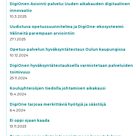
DigiOnen Asiointi-palvelu: Uuden aikakauden digitaalinen
innovaatio
10.3.2025
Uudistuva opetussuunnitelma ja DigiOne-ekosysteemi:
Välineitä parempaan arviointiin
27.1.2025
Opetus-palvelun hyväksyntätestaus Oulun kaupungissa
10.12.2024
DigiOnen hyväksyntätestauksella varmistetaan palveluiden
toimivuus
25.11.2024
Kouluyhteisöjen tiedolla johtamisen aikakausi
15.4.2024
DigiOne tarjoaa merkittäviä hyötyjä ja säästöjä
6.4.2024
Ei oppi ojaan kaada
13.11.2023