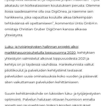
aikataulu on korkeatasoisen koulutuksen perusta. Olemme
iloisia saadessamme olla osa DigiOnea, ja näemme sen
hankkeena, joka vapauttaa kouluille aikaa tärkeimpään
tehtäväänsä eli opettamiseen”, kommentoi Untis GmbH:n
omistaja Christian Gruber DigiOnen kanssa alkavaa
yhteistyötä.
Luku- ja työjärjestysten hallinnan projekti alkoi
markkinavuoropuheluilla loppuvuonna 2020
, kehityksen
yhteistyön valmistelut alkoivat loppuvuodesta 2021 ja
kehitys on jo täydessä vauhdissa. Hankekunnista valitut
pilottikoulut ja palveluiden kehitystiimit testaavat
palveluiden uusia ominaisuuksia koko vuoden ja pääsevät
siten vaikuttamaan palveluiden kehittämiseen.
Suurin kehittämiskohde on lukioiden luku- ja työjärjestysten
optimointi. Palvelun halutaan ottavan huomioon ennalta
annettujen reunaehtojen lisäksi lukioiden jaksotukset,