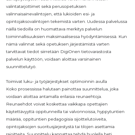
valintatarjottimet sekä perusopetuksen
valinnaisainevalintojen, että lukioiden esi- ja
opintojaksovalintojen tekemistä varten. Uudessa palvelussa
näillä tiedoilla on huomattava merkitys palvelun
toiminnallisuuksien maksimaalisessa hyödyntämisessä. Kun
nämä valinnat sekä opetuksen järjestämistä varten
tarvittavat tiedot siirretään DigiOnen tietovarastosta
palvelun käyttöön, voidaan aloittaa varsinainen
suunnittelutyö.
Toimivat luku- ja työjärjestykset optimoinnin avulla
Koko prosessissa halutaan painottaa suunnittelua, joka
voidaan aloittaa antamalla erilaisia reunaehtoja.
Reunaehdot voivat koskettaa vaikkapa opettajien
käytettävyyttä oppitunneilla tai valvonnoissa, hyppytuntien
määrää, oppituntien pedagogisia sijoittelutoiveita,
opintojaksojen suoritusjärjestystä tai tilojen asettamia
rajoitteita. Suunnittelu kannattaa tehdä huolella heti