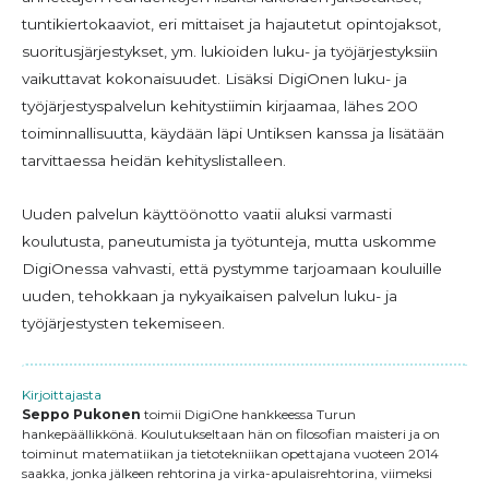
tuntikiertokaaviot, eri mittaiset ja hajautetut opintojaksot,
suoritusjärjestykset, ym. lukioiden luku- ja työjärjestyksiin
vaikuttavat kokonaisuudet. Lisäksi DigiOnen luku- ja
työjärjestyspalvelun kehitystiimin kirjaamaa, lähes 200
toiminnallisuutta, käydään läpi Untiksen kanssa ja lisätään
tarvittaessa heidän kehityslistalleen.
Uuden palvelun käyttöönotto vaatii aluksi varmasti
koulutusta, paneutumista ja työtunteja, mutta uskomme
DigiOnessa vahvasti, että pystymme tarjoamaan kouluille
uuden, tehokkaan ja nykyaikaisen palvelun luku- ja
työjärjestysten tekemiseen.
Kirjoittajasta
Seppo Pukonen
toimii DigiOne hankkeessa Turun
hankepäällikkönä. Koulutukseltaan hän on filosofian maisteri ja on
toiminut matematiikan ja tietotekniikan opettajana vuoteen 2014
saakka, jonka jälkeen rehtorina ja virka-apulaisrehtorina, viimeksi