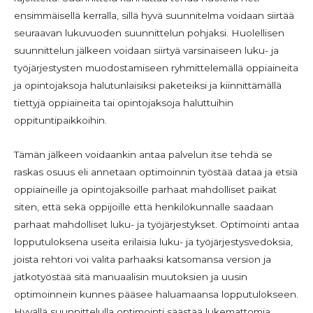
ensimmäisellä kerralla, sillä hyvä suunnitelma voidaan siirtää
seuraavan lukuvuoden suunnittelun pohjaksi. Huolellisen
suunnittelun jälkeen voidaan siirtyä varsinaiseen luku- ja
työjärjestysten muodostamiseen ryhmittelemällä oppiaineita
ja opintojaksoja halutunlaisiksi paketeiksi ja kiinnittämällä
tiettyjä oppiaineita tai opintojaksoja haluttuihin
oppituntipaikkoihin.
Tämän jälkeen voidaankin antaa palvelun itse tehdä se
raskas osuus eli annetaan optimoinnin työstää dataa ja etsiä
oppiaineille ja opintojaksoille parhaat mahdolliset paikat
siten, että sekä oppijoille että henkilökunnalle saadaan
parhaat mahdolliset luku- ja työjärjestykset. Optimointi antaa
lopputuloksena useita erilaisia luku- ja työjärjestysvedoksia,
joista rehtori voi valita parhaaksi katsomansa version ja
jatkotyöstää sitä manuaalisin muutoksien ja uusin
optimoinnein kunnes pääsee haluamaansa lopputulokseen.
Hyvällä suunnittelulla optimointi säästää lukemattomia