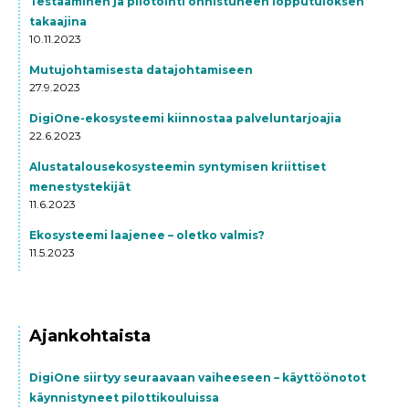
Testaaminen ja pilotointi onnistuneen lopputuloksen
takaajina
10.11.2023
Mutujohtamisesta datajohtamiseen
27.9.2023
DigiOne-ekosysteemi kiinnostaa palveluntarjoajia
22.6.2023
Alustatalousekosysteemin syntymisen kriittiset
menestystekijät
11.6.2023
Ekosysteemi laajenee – oletko valmis?
11.5.2023
Ajankohtaista
DigiOne siirtyy seuraavaan vaiheeseen – käyttöönotot
käynnistyneet pilottikouluissa