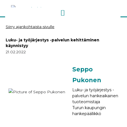
Siirry
sisältöön
Siirry ajankohtaista-sivulle
Luku- ja työjärjestys -palvelun kehittäminen
käynnistyy
21.02.2022
Seppo
Pukonen
Luku- ja työjärjestys -
palvelun hankeaikainen
tuoteomistaja
Turun kaupungin
hankepäällikkö