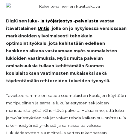
DigiOnen
luku- ja työjärjestys -palvelusta
vastaa
itävaltalainen
Untis
, jolla on jo nykyisessä versiossaan
markkinoiden ylivoimaisesti tehokkain
optimointityökalu, jota kehitetään edelleen
hankkeen aikana vastaamaan myös suomalaisten
lukioiden vaatimuksia. Myös muita palvelun
ominaisuuksia tullaan kehittämään Suomen
koululaitoksen vaatimusten mukaiseksi sekä
täydentämään rehtoreiden toiveiden tynnyriä.
Tavoitteenamme on saada suomalaisten koulujen käyttöön
monipuolinen ja samalla lukujärjestysten tekijöiden
manuaalista työtä vähentävä palvelu. Haluamme, että luku-
ja työjärjestyksien tekijät voivat tehdä kaiken suunnittelu- ja
rakennustyönsä yhdessä ja samassa palvelussa.
Lukujärjestysten suunnittelua varten rakennetaan