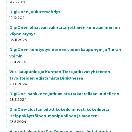
28.5.2026
DigiOnen joulutervehdys
19.12.2024
DigiOnen ohjaavan valintatarjottimen kehittäminen on
käynnistynyt
28.11.2024
DigiOnen kehitystyö etenee viiden kaupungin ja Tieran
voimin
21.11.2024
Viisi kaupunkia ja Kuntien Tiera jatkavat yhteisten
tavoitteiden edistämistä DigiOnessa
20.6.2024
DigiOne-hankkeen jatkumista tarkastellaan uudelleen
28.5.2024
DigiOne-alustan pilottikokeilu innosti kokeilijoita:
Helppokäyttöinen, monipuolinen ja moderni
23.5.2024
Hankintailmoitus: DigiOnen ohjaava valintatarjotin