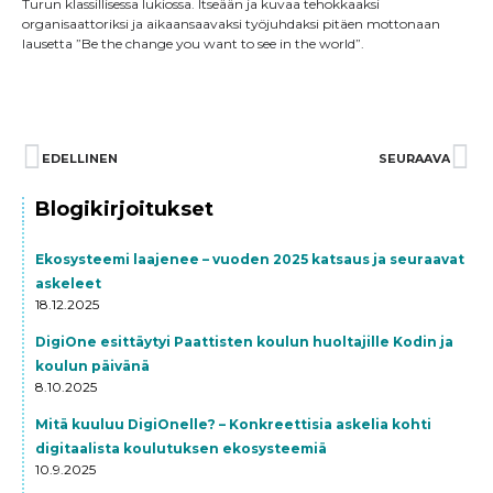
Turun klassillisessa lukiossa. Itseään ja kuvaa tehokkaaksi
organisaattoriksi ja aikaansaavaksi työjuhdaksi pitäen mottonaan
lausetta ”Be the change you want to see in the world”.
Prev
EDELLINEN
SEURAAVA
Ne
Blogikirjoitukset
Ekosysteemi laajenee – vuoden 2025 katsaus ja seuraavat
askeleet
18.12.2025
DigiOne esittäytyi Paattisten koulun huoltajille Kodin ja
koulun päivänä
8.10.2025
Mitä kuuluu DigiOnelle? – Konkreettisia askelia kohti
digitaalista koulutuksen ekosysteemiä
10.9.2025