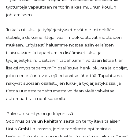
työtunteja vapauttaen rehtorin aikaa muuhun koulun
johtamiseen.
Julkaistut luku- ja työjärjestykset eivät ole mitenkään
stabiileja dokumentteja, vaan muokkautuvat muutosten
mukaan. Erityisesti haluamme nostaa esiin erilaisten
tilaisuuksien ja tapahtumien lisäämiset luku- ja
työjärjestyksiin. Lisättäviin tapahtumiin voidaan liittää tilan
lisäksi myös tapahtumiin osallistuva henkilökunta ja oppijat,
jolloin erillisiä infoviestejä ei tarvitse lähettää. Tapahtumat
näkyvät suoraan osallistujien luku- ja työjärjestyksissä, ja
tietoa uudesta tapahtumasta voidaan vielä vahvistaa
automaattisilla notifikaatioilla.
Palvelun kehitys on jo käynnissä
Sopimus palvelun kehittämisestä
on tehty itävaltalaisen
Untis GmbH:n
kanssa, jonka tehokasta optimointia
hyödyntävä ratkaisu on jo käytössä ympäri maailman. ”Hyvä