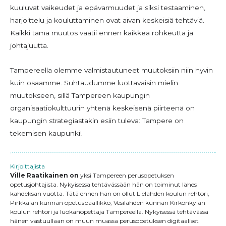
kuuluvat vaikeudet ja epävarmuudet ja siksi testaaminen,
harjoittelu ja kouluttaminen ovat aivan keskeisiä tehtäviä.
Kaikki tämä muutos vaatii ennen kaikkea rohkeutta ja
johtajuutta.
Tampereella olemme valmistautuneet muutoksiin niin hyvin
kuin osaamme. Suhtaudumme luottavaisin mielin
muutokseen, sillä Tampereen kaupungin
organisaatiokulttuurin yhtenä keskeisenä piirteenä on
kaupungin strategiastakin esiin tuleva: Tampere on
tekemisen kaupunki!
Kirjoittajista
Ville Raatikainen on
yksi Tampereen perusopetuksen
opetusjohtajista. Nykyisessä tehtävässään hän on toiminut lähes
kahdeksan vuotta. Tätä ennen hän on ollut Lielahden koulun rehtori,
Pirkkalan kunnan opetuspäällikkö, Vesilahden kunnan Kirkonkylän
koulun rehtori ja luokanopettaja Tampereella. Nykyisessä tehtävässä
hänen vastuullaan on muun muassa perusopetuksen digitaaliset