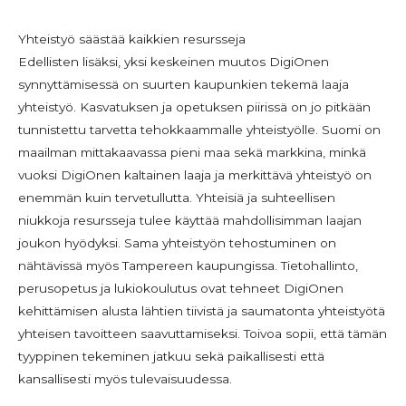
Yhteistyö säästää kaikkien resursseja
Edellisten lisäksi, yksi keskeinen muutos DigiOnen
synnyttämisessä on suurten kaupunkien tekemä laaja
yhteistyö. Kasvatuksen ja opetuksen piirissä on jo pitkään
tunnistettu tarvetta tehokkaammalle yhteistyölle. Suomi on
maailman mittakaavassa pieni maa sekä markkina, minkä
vuoksi DigiOnen kaltainen laaja ja merkittävä yhteistyö on
enemmän kuin tervetullutta. Yhteisiä ja suhteellisen
niukkoja resursseja tulee käyttää mahdollisimman laajan
joukon hyödyksi. Sama yhteistyön tehostuminen on
nähtävissä myös Tampereen kaupungissa. Tietohallinto,
perusopetus ja lukiokoulutus ovat tehneet DigiOnen
kehittämisen alusta lähtien tiivistä ja saumatonta yhteistyötä
yhteisen tavoitteen saavuttamiseksi. Toivoa sopii, että tämän
tyyppinen tekeminen jatkuu sekä paikallisesti että
kansallisesti myös tulevaisuudessa.