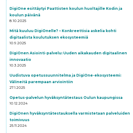
DigiOne esittäytyi Paattisten koulun huoltajille Kodin ja
koulun päivänä
8.10.2025
Mitä kuuluu DigiOnelle? – Konkreettisia askelia kohti
digitaalista koulutuksen ekosysteemiä
10.9.2025
DigiOnen Asiointi-palvelu: Uuden aikakauden digitaalinen
innovaatio
10.3.2025
Uudistuva opetussuunnitelma ja DigiOne-ekosysteemi:
Välineitä parempaan arviointiin
27.1.2025
Opetus-palvelun hyväksyntätestaus Oulun kaupungissa
10.12.2024
DigiOnen hyväksyntätestauksella varmistetaan palveluiden
toimivuus
25.11.2024