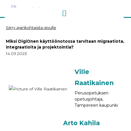
Siirry
sisältöön
Siirry ajankohtaista-sivulle
Miksi DigiOnen käyttöönotossa tarvitaan migraatiota,
integraatioita ja projektointia?
14.03.2023
Ville
Raatikainen
Perusopetuksen
opetusjohtaja,
Tampereen kaupunki
Arto Kahila