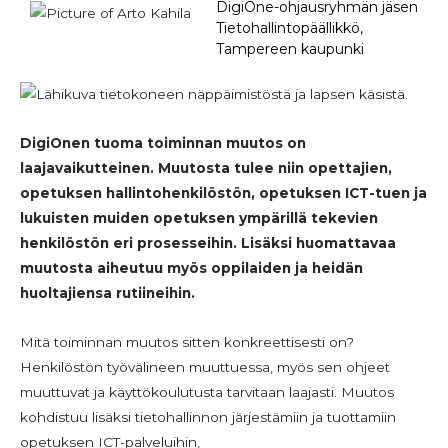
DigiOne-ohjausryhmän jäsen
Tietohallintopäällikkö,
Tampereen kaupunki
DigiOnen
tuoma toiminnan muutos on
laajavaikutteinen. Muutosta tulee niin opettajien,
opetuksen hallintohenkilöstön, opetuksen ICT-tuen ja
lukuisten muiden opetuksen ympärillä tekevien
henkilöstön eri prosesseihin. Lisäksi huomattavaa
muutosta aiheutuu myös oppilaiden ja heidän
huoltajiensa rutiineihin.
Mitä toiminnan muutos sitten konkreettisesti on?
Henkilöstön työvälineen muuttuessa, myös sen ohjeet
muuttuvat ja käyttökoulutusta tarvitaan laajasti. Muutos
kohdistuu lisäksi tietohallinnon järjestämiin ja tuottamiin
opetuksen ICT-palveluihin,