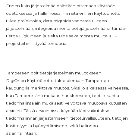
Ennen kuin järjestelmää päästään ottamaan käyttöön
opetuksessa ja hallinnossa, niin sitä ennen käyttöönotto
tulee projektoida, data migroida vanhasta uuteen
järjestelmään, integroida monta tietojärjestelmää siirtämään
tietoa DigiOneen ja sieltä ulos sekä monta muuta ICT-
projekteihin liittyvää temppua.
Tampereen opit tietojärjestelmän muutokseen
DigiOnen käyttöönotto tulee olemaan Tampereen
kaupungilla merkittävä muutos. Siksi jo aikaisessa vaiheessa,
kun Tampere lähti mukaan hankkeeseen, tehtiin kuntia
tiedonhallintalain mukaisesti velvoittava muutosvaikutusten
arviointi. Tässä arvioinnissa käydään läpi vaikutukset
tiedonhallinnan järjestämiseen, tietoturvallisuuteen, tietojen
käsittelyyn ja hyödyntämiseen sekä hallinnon
asianhallintaan.