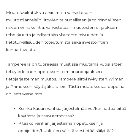
Muutosvaikutuksia arvioimalla vahvistetaan
muutostilanteisiin liittyvien taloudellisten ja toiminnallisten
riskien ennakointia, vahvistetaan muutosten ohjauksen
tehokkuutta ja edistetään yhteentoimivuuden ja
tietoturvallisuuden toteutumista sekä investointien
kannattavuutta.
Tampereella on tuoreessa muistissa muutama vuosi sitten
tehty edellinen opetuksen toiminnanohjauksen
tietojärjestelmän muutos. Tampere siirtyi nykyisten Wilman
ja Primuksen käyttäjäksi silloin. Tästä muutoksesta oppeina
on jaettavana mm.
Kuinka kauan vanhaa järjestelmää voi/kannattaa pitää
käytössä ja saavutettavissa?
Pitääkö vanhan järjestelmän opetuksen ja
oppijoiden/huoltajien välistä viestintää säilyttää?