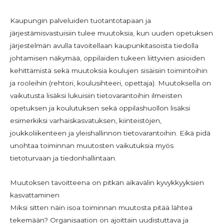
Kaupungin palveluiden tuotantotapaan ja
järjestämisvastuisiin tulee muutoksia, kun uuden opetuksen
järjestelmän avulla tavoitellaan kaupunkitasoista tiedolla
johtamisen näkymää, oppilaiden tukeen liittyvien asioiden
kehittämistä sekä muutoksia koulujen sisäisiin toimintoihin
ja rooleihin (rehtori, koulusihteeri, opettaja). Muutoksella on
vaikutusta lisäksi lukuisiin tietovarantoihin ilmeisten
opetuksen ja koulutuksen sekä oppilashuollon lisäksi
esimerkiksi varhaiskasvatuksen, kiinteistöjen,
joukkoliikenteen ja yleishallinnon tietovarantoihin. Eikä pidä
unohtaa toiminnan muutosten vaikutuksia myös
tietoturvaan ja tiedonhallintaan.
Muutoksen tavoitteena on pitkän aikavälin kyvykkyyksien
kasvattaminen
Miksi sitten näin isoa toiminnan muutosta pitää lähteä
tekemään? Organisaation on ajoittain uudistuttava ja