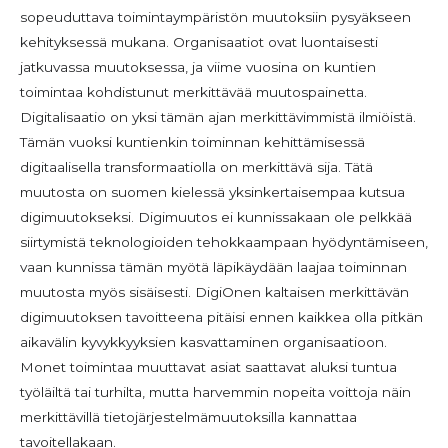
sopeuduttava toimintaympäristön muutoksiin pysyäkseen
kehityksessä mukana. Organisaatiot ovat luontaisesti
jatkuvassa muutoksessa, ja viime vuosina on kuntien
toimintaa kohdistunut merkittävää muutospainetta.
Digitalisaatio on yksi tämän ajan merkittävimmistä ilmiöistä.
Tämän vuoksi kuntienkin toiminnan kehittämisessä
digitaalisella transformaatiolla on merkittävä sija. Tätä
muutosta on suomen kielessä yksinkertaisempaa kutsua
digimuutokseksi. Digimuutos ei kunnissakaan ole pelkkää
siirtymistä teknologioiden tehokkaampaan hyödyntämiseen,
vaan kunnissa tämän myötä läpikäydään laajaa toiminnan
muutosta myös sisäisesti. DigiOnen kaltaisen merkittävän
digimuutoksen tavoitteena pitäisi ennen kaikkea olla pitkän
aikavälin kyvykkyyksien kasvattaminen organisaatioon.
Monet toimintaa muuttavat asiat saattavat aluksi tuntua
työläiltä tai turhilta, mutta harvemmin nopeita voittoja näin
merkittävillä tietojärjestelmämuutoksilla kannattaa
tavoitellakaan.