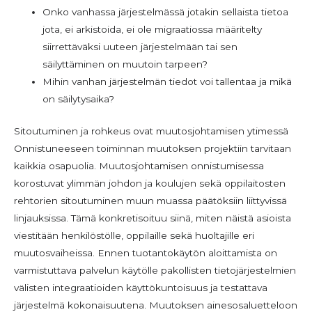
Onko vanhassa järjestelmässä jotakin sellaista tietoa
jota, ei arkistoida, ei ole migraatiossa määritelty
siirrettäväksi uuteen järjestelmään tai sen
säilyttäminen on muutoin tarpeen?
Mihin vanhan järjestelmän tiedot voi tallentaa ja mikä
on säilytysaika?
Sitoutuminen ja rohkeus ovat muutosjohtamisen ytimessä
Onnistuneeseen toiminnan muutoksen projektiin tarvitaan
kaikkia osapuolia. Muutosjohtamisen onnistumisessa
korostuvat ylimmän johdon ja koulujen sekä oppilaitosten
rehtorien sitoutuminen muun muassa päätöksiin liittyvissä
linjauksissa. Tämä konkretisoituu siinä, miten näistä asioista
viestitään henkilöstölle, oppilaille sekä huoltajille eri
muutosvaiheissa. Ennen tuotantokäytön aloittamista on
varmistuttava palvelun käytölle pakollisten tietojärjestelmien
välisten integraatioiden käyttökuntoisuus ja testattava
järjestelmä kokonaisuutena. Muutoksen ainesosaluetteloon