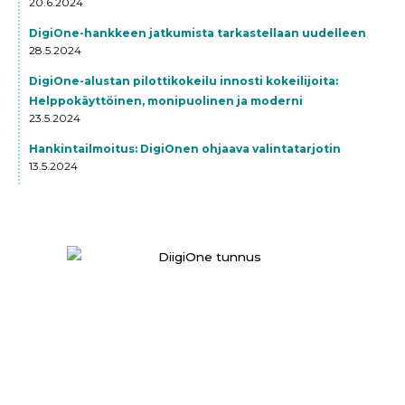
20.6.2024
DigiOne-hankkeen jatkumista tarkastellaan uudelleen
28.5.2024
DigiOne-alustan pilottikokeilu innosti kokeilijoita:
Helppokäyttöinen, monipuolinen ja moderni
23.5.2024
Hankintailmoitus: DigiOnen ohjaava valintatarjotin
13.5.2024
UKK
//
Tietoa sivustosta
/ /
Tilaa uutiskirje
In English
//
På svenska
X
//
LinkedIn
//
Instagram