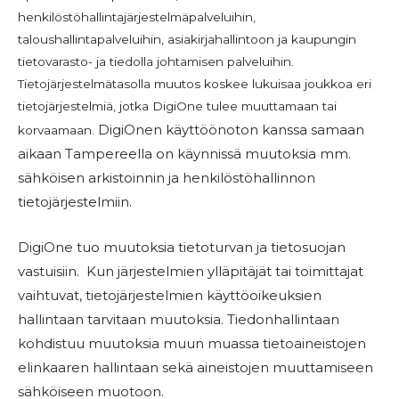
henkilöstöhallintajärjestelmäpalveluihin,
taloushallintapalveluihin, asiakirjahallintoon ja kaupungin
tietovarasto- ja tiedolla johtamisen palveluihin.
Tietojärjestelmätasolla muutos koskee lukuisaa joukkoa eri
tietojärjestelmiä, jotka DigiOne tulee muuttamaan tai
DigiOnen käyttöönoton kanssa samaan
korvaamaan.
aikaan Tampereella on käynnissä muutoksia mm.
sähköisen arkistoinnin ja henkilöstöhallinnon
tietojärjestelmiin.
DigiOne tuo muutoksia tietoturvan ja tietosuojan
vastuisiin.
Kun järjestelmien ylläpitäjät tai toimittajat
vaihtuvat, t
ietojärjestelmien käyttöoikeuksien
hallintaan tarvitaan muutoksia
. Tiedonhallintaan
kohdistuu muutoksia muun muassa tietoaineistojen
elinkaaren hallintaan sekä aineistojen muuttamiseen
sähköiseen muotoon.