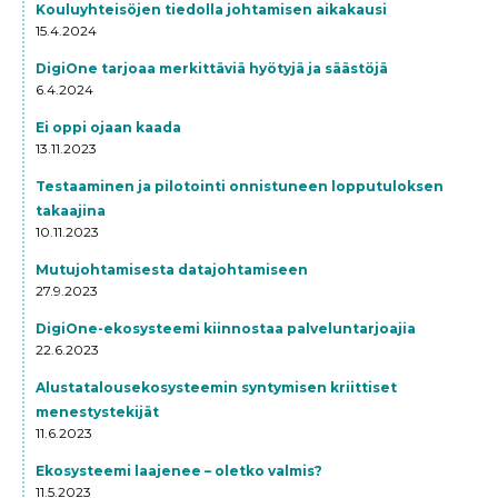
Kouluyhteisöjen tiedolla johtamisen aikakausi
15.4.2024
DigiOne tarjoaa merkittäviä hyötyjä ja säästöjä
6.4.2024
Ei oppi ojaan kaada
13.11.2023
Testaaminen ja pilotointi onnistuneen lopputuloksen
takaajina
10.11.2023
Mutujohtamisesta datajohtamiseen
27.9.2023
DigiOne-ekosysteemi kiinnostaa palveluntarjoajia
22.6.2023
Alustatalousekosysteemin syntymisen kriittiset
menestystekijät
11.6.2023
Ekosysteemi laajenee – oletko valmis?
11.5.2023