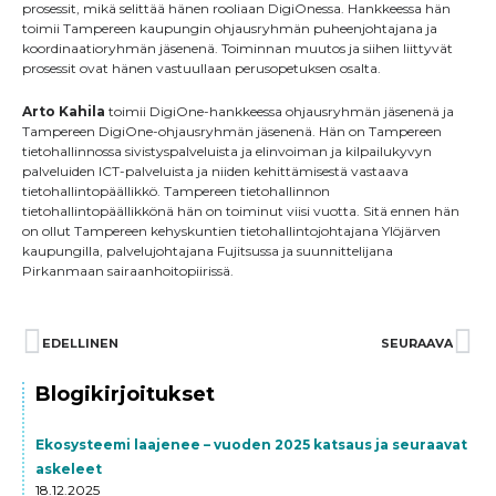
prosessit, mikä selittää hänen rooliaan DigiOnessa. Hankkeessa hän
toimii Tampereen kaupungin ohjausryhmän puheenjohtajana ja
koordinaatioryhmän jäsenenä. Toiminnan muutos ja siihen liittyvät
prosessit ovat hänen vastuullaan perusopetuksen osalta.
Arto Kahila
toimii DigiOne-hankkeessa ohjausryhmän jäsenenä ja
Tampereen DigiOne-ohjausryhmän jäsenenä. Hän on Tampereen
tietohallinnossa sivistyspalveluista ja elinvoiman ja kilpailukyvyn
palveluiden ICT-palveluista ja niiden kehittämisestä vastaava
tietohallintopäällikkö. Tampereen tietohallinnon
tietohallintopäällikkönä hän on toiminut viisi vuotta. Sitä ennen hän
on ollut Tampereen kehyskuntien tietohallintojohtajana Ylöjärven
kaupungilla, palvelujohtajana Fujitsussa ja suunnittelijana
Pirkanmaan sairaanhoitopiirissä.
Prev
EDELLINEN
SEURAAVA
Ne
Blogikirjoitukset
Ekosysteemi laajenee – vuoden 2025 katsaus ja seuraavat
askeleet
18.12.2025