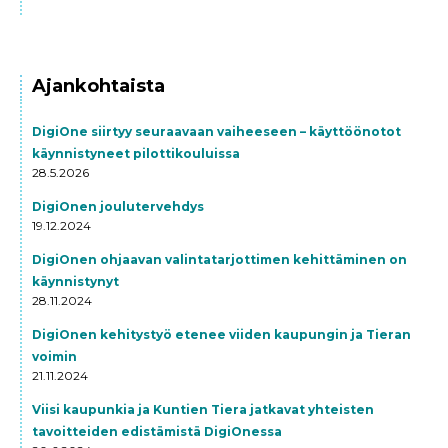
Ajankohtaista
DigiOne siirtyy seuraavaan vaiheeseen – käyttöönotot
käynnistyneet pilottikouluissa
28.5.2026
DigiOnen joulutervehdys
19.12.2024
DigiOnen ohjaavan valintatarjottimen kehittäminen on
käynnistynyt
28.11.2024
DigiOnen kehitystyö etenee viiden kaupungin ja Tieran
voimin
21.11.2024
Viisi kaupunkia ja Kuntien Tiera jatkavat yhteisten
tavoitteiden edistämistä DigiOnessa