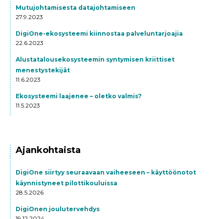
Mutujohtamisesta datajohtamiseen
27.9.2023
DigiOne-ekosysteemi kiinnostaa palveluntarjoajia
22.6.2023
Alustatalousekosysteemin syntymisen kriittiset
menestystekijät
11.6.2023
Ekosysteemi laajenee – oletko valmis?
11.5.2023
Ajankohtaista
DigiOne siirtyy seuraavaan vaiheeseen – käyttöönotot
käynnistyneet pilottikouluissa
28.5.2026
DigiOnen joulutervehdys
19.12.2024