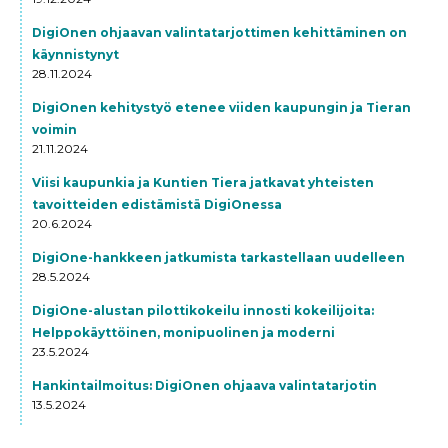
DigiOnen ohjaavan valintatarjottimen kehittäminen on
käynnistynyt
28.11.2024
DigiOnen kehitystyö etenee viiden kaupungin ja Tieran
voimin
21.11.2024
Viisi kaupunkia ja Kuntien Tiera jatkavat yhteisten
tavoitteiden edistämistä DigiOnessa
20.6.2024
DigiOne-hankkeen jatkumista tarkastellaan uudelleen
28.5.2024
DigiOne-alustan pilottikokeilu innosti kokeilijoita:
Helppokäyttöinen, monipuolinen ja moderni
23.5.2024
Hankintailmoitus: DigiOnen ohjaava valintatarjotin
13.5.2024