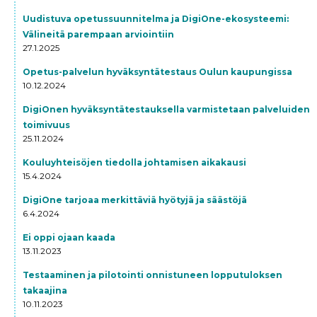
Uudistuva opetussuunnitelma ja DigiOne-ekosysteemi:
Välineitä parempaan arviointiin
27.1.2025
Opetus-palvelun hyväksyntätestaus Oulun kaupungissa
10.12.2024
DigiOnen hyväksyntätestauksella varmistetaan palveluiden
toimivuus
25.11.2024
Kouluyhteisöjen tiedolla johtamisen aikakausi
15.4.2024
DigiOne tarjoaa merkittäviä hyötyjä ja säästöjä
6.4.2024
Ei oppi ojaan kaada
13.11.2023
Testaaminen ja pilotointi onnistuneen lopputuloksen
takaajina
10.11.2023