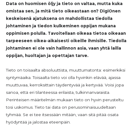
Data on huomisen öljy ja tieto on valtaa, mutta kuka
omistaa sen, ja mitä tieto oikeastaan on?
DigiOnen
keskeisenä ajatuksena on mahdollistaa tiedolla
johtaminen ja tiedon kulkeminen oppijan mukana
oppimisen polulla. Tavoitellaan oikeaa tietoa oikeaan
tarpeeseen oikea-aikaisesti oikeille ihmisille. Tiedolla
johtaminen ei ole vain hallinnon asia, vaan yhtä lailla
oppijan, huoltajan ja opettajan tarve.
Tieto on toisaalta absoluuttista, muuttumatonta: esimerkiksi
syntymäaika. Toisaalta tieto voi olla hyvinkin elävää, ajassa
muuttuvaa, kerroksittain täydentyvää ja kertyvää. Voisi jopa
sanoa, että eri tilanteessa erilaista, tulkinnanvaraista.
Perinteisen määritelmän mukaan tieto on hyvin perusteltu
tosi uskomus. Tieto tai data on perusominaisuudeltaan
tyhmää. Se ei tee itsessään mitään, vaan sitä pitää osata
hyödyntää ja jalostaa eteenpäin.