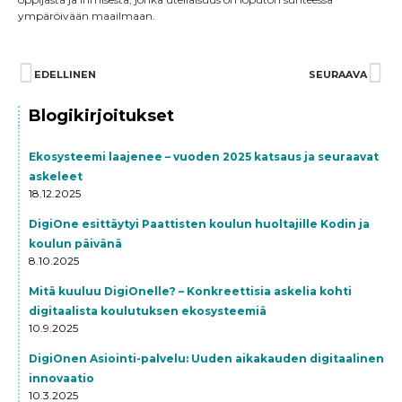
ympäröivään maailmaan.
Prev
EDELLINEN
SEURAAVA
Ne
Blogikirjoitukset
Ekosysteemi laajenee – vuoden 2025 katsaus ja seuraavat
askeleet
18.12.2025
DigiOne esittäytyi Paattisten koulun huoltajille Kodin ja
koulun päivänä
8.10.2025
Mitä kuuluu DigiOnelle? – Konkreettisia askelia kohti
digitaalista koulutuksen ekosysteemiä
10.9.2025
DigiOnen Asiointi-palvelu: Uuden aikakauden digitaalinen
innovaatio
10.3.2025