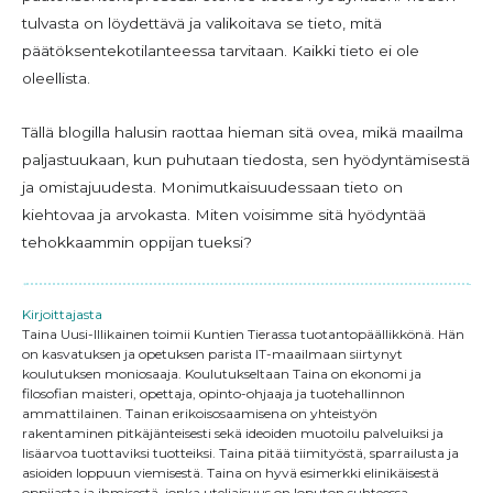
tulvasta on löydettävä ja valikoitava se tieto, mitä
päätöksentekotilanteessa tarvitaan. Kaikki tieto ei ole
oleellista.
Tällä blogilla halusin raottaa hieman sitä ovea, mikä maailma
paljastuukaan, kun puhutaan tiedosta, sen hyödyntämisestä
ja omistajuudesta. Monimutkaisuudessaan tieto on
kiehtovaa ja arvokasta. Miten voisimme sitä hyödyntää
tehokkaammin oppijan tueksi?
Kirjoittajasta
Taina Uusi-Illikainen toimii Kuntien Tierassa tuotantopäällikkönä. Hän
on kasvatuksen ja opetuksen parista IT-maailmaan siirtynyt
koulutuksen moniosaaja. Koulutukseltaan Taina on ekonomi ja
filosofian maisteri, opettaja, opinto-ohjaaja ja tuotehallinnon
ammattilainen. Tainan erikoisosaamisena on yhteistyön
rakentaminen pitkäjänteisesti sekä ideoiden muotoilu palveluiksi ja
lisäarvoa tuottaviksi tuotteiksi. Taina pitää tiimityöstä, sparrailusta ja
asioiden loppuun viemisestä. Taina on hyvä esimerkki elinikäisestä
oppijasta ja ihmisestä, jonka uteliaisuus on loputon suhteessa