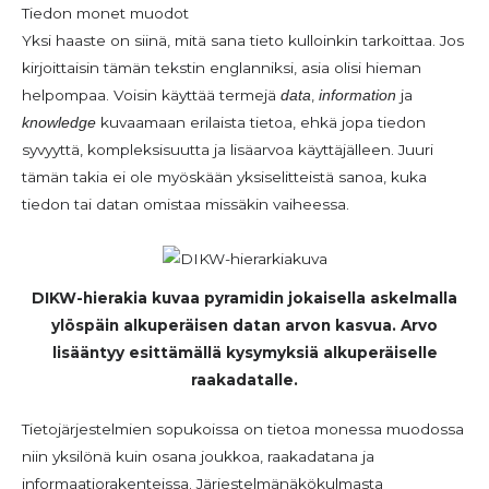
Tiedon monet muodot
Yksi haaste on siinä, mitä sana tieto kulloinkin tarkoittaa. Jos
kirjoittaisin tämän tekstin englanniksi, asia olisi hieman
helpompaa. Voisin käyttää termejä
,
ja
data
information
kuvaamaan erilaista tietoa, ehkä jopa tiedon
knowledge
syvyyttä, kompleksisuutta ja lisäarvoa käyttäjälleen. Juuri
tämän takia ei ole myöskään yksiselitteistä sanoa, kuka
tiedon tai datan omistaa missäkin vaiheessa.
DIKW-hierakia kuvaa pyramidin jokaisella askelmalla
ylöspäin alkuperäisen datan arvon kasvua. Arvo
lisääntyy esittämällä kysymyksiä alkuperäiselle
raakadatalle.
Tietojärjestelmien sopukoissa on tietoa monessa muodossa
niin yksilönä kuin osana joukkoa, raakadatana ja
informaatiorakenteissa. Järjestelmänäkökulmasta