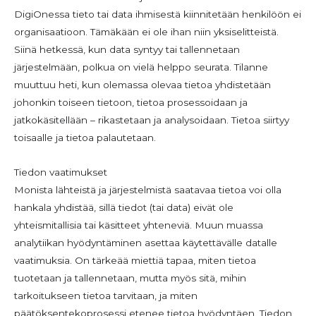
DigiOnessa tieto tai data ihmisestä kiinnitetään henkilöön ei
organisaatioon. Tämäkään ei ole ihan niin yksiselitteistä.
Siinä hetkessä, kun data syntyy tai tallennetaan
järjestelmään, polkua on vielä helppo seurata. Tilanne
muuttuu heti, kun olemassa olevaa tietoa yhdistetään
johonkin toiseen tietoon, tietoa prosessoidaan ja
jatkokäsitellään – rikastetaan ja analysoidaan. Tietoa siirtyy
toisaalle ja tietoa palautetaan.
Tiedon vaatimukset
Monista lähteistä ja järjestelmistä saatavaa tietoa voi olla
hankala yhdistää, sillä tiedot (tai data) eivät ole
yhteismitallisia tai käsitteet yhteneviä. Muun muassa
analytiikan hyödyntäminen asettaa käytettävälle datalle
vaatimuksia. On tärkeää miettiä tapaa, miten tietoa
tuotetaan ja tallennetaan, mutta myös sitä, mihin
tarkoitukseen tietoa tarvitaan, ja miten
päätöksentekoprosessi etenee tietoa hyödyntäen. Tiedon