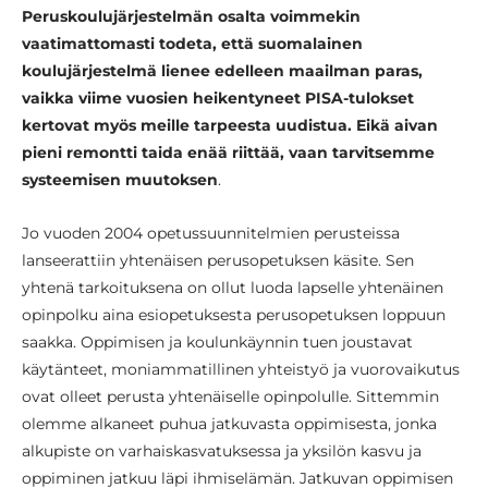
Peruskoulujärjestelmän osalta voimmekin
vaatimattomasti todeta, että suomalainen
koulujärjestelmä lienee edelleen maailman paras,
vaikka viime vuosien heikentyneet PISA-tulokset
kertovat myös meille tarpeesta uudistua. Eikä aivan
pieni remontti taida enää riittää, vaan tarvitsemme
systeemisen muutoksen
.
Jo vuoden 2004 opetussuunnitelmien perusteissa
lanseerattiin yhtenäisen perusopetuksen käsite. Sen
yhtenä tarkoituksena on ollut luoda lapselle yhtenäinen
opinpolku aina esiopetuksesta perusopetuksen loppuun
saakka. Oppimisen ja koulunkäynnin tuen joustavat
käytänteet, moniammatillinen yhteistyö ja vuorovaikutus
ovat olleet perusta yhtenäiselle opinpolulle. Sittemmin
olemme alkaneet puhua jatkuvasta oppimisesta, jonka
alkupiste on varhaiskasvatuksessa ja yksilön kasvu ja
oppiminen jatkuu läpi ihmiselämän. Jatkuvan oppimisen