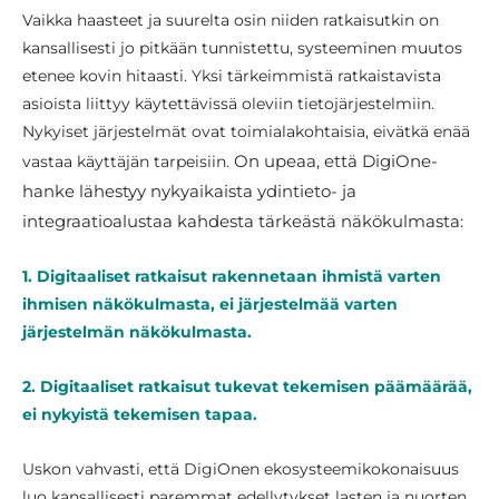
Vaikka haasteet ja suurelta osin niiden ratkaisutkin on
kansallisesti jo pitkään tunnistettu, systeeminen muutos
etenee kovin hitaasti. Yksi tärkeimmistä ratkaistavista
asioista liittyy käytettävissä oleviin tietojärjestelmiin.
Nykyiset järjestelmät ovat toimialakohtaisia, eivätkä enää
On upeaa, että DigiOne-
vastaa käyttäjän tarpeisiin.
hanke lähestyy nykyaikaista ydintieto- ja
integraatioalustaa kahdesta tärkeästä näkökulmasta:
1. Digitaaliset ratkaisut rakennetaan ihmistä varten
ihmisen näkökulmasta, ei järjestelmää varten
järjestelmän näkökulmasta.
2. Digitaaliset ratkaisut tukevat tekemisen päämäärää,
ei nykyistä tekemisen tapaa.
Uskon vahvasti, että DigiOnen ekosysteemikokonaisuus
luo kansallisesti paremmat edellytykset lasten ja nuorten