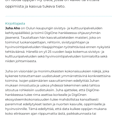
oppimista ja kasvua tukeva tieto.
Kirjoittajasta
Juha Aho
on Oulun kaupungin sivistys- ja kulttuuripalveluiden
kehityspäällikkö ja toimii DigiOne-hankkeessa ohjausryhmän
jäsenenä. Taustaltaan hän kasvatustieteiden maisteri, joka on
toiminut luokanopettajan, rehtorin, sivistysjohtajan ja
hyvinvointipalveluiden tilaajajohtajan työtehtävissä ennen nykyistä
tehtäväänsä. Hänellä on yli 25 vuoden laaja kokemus sivistys- ja
kulttuuripalveluiden sekä hyvinvointipalveluiden toimialoilta sekä
niiden johtamisesta.
Juha on visionääri ja monimutkaisten kokonaisuuksien näkijä, joka
kykenee toteuttamaan uudistukset ymmärrettävinä konkreettisina
toimina. Isojen päämäärien saavuttaminen edellyttää Juhan
mukaan innostusta ja uskoa yhdessä tekeminen sekä tahtoa
sitoutua rohkeisiin uudistuksiin. Juha ajattelee, että DigiOne-
hankkeessa tulee rima asettaa korkealle ja DigiOnen
ekosysteemikokonaisuuden tulee mahdollistaa kansallisesti
paremmat edellytykset lasten ja nuorten kasvulle, oppimiselle ja
hyvinvoinnille. Tämä edellyttää, että data kulkee oppijan mukana
koko elinkaaren ajan riippumatta iästä, paikkakunnasta tai