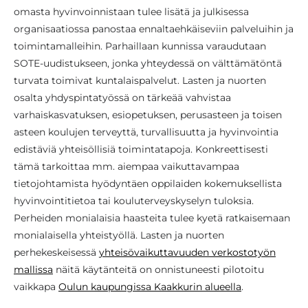
omasta hyvinvoinnistaan tulee lisätä ja julkisessa
organisaatiossa panostaa ennaltaehkäiseviin palveluihin ja
toimintamalleihin. Parhaillaan kunnissa varaudutaan
SOTE-uudistukseen, jonka yhteydessä on välttämätöntä
turvata toimivat kuntalaispalvelut. Lasten ja nuorten
osalta yhdyspintatyössä on tärkeää vahvistaa
varhaiskasvatuksen, esiopetuksen, perusasteen ja toisen
asteen koulujen terveyttä, turvallisuutta ja hyvinvointia
edistäviä yhteisöllisiä toimintatapoja. Konkreettisesti
tämä tarkoittaa mm. aiempaa vaikuttavampaa
tietojohtamista hyödyntäen oppilaiden kokemuksellista
hyvinvointitietoa tai kouluterveyskyselyn tuloksia.
Perheiden monialaisia haasteita tulee kyetä ratkaisemaan
monialaisella yhteistyöllä. Lasten ja nuorten
perhekeskeisessä
yhteisövaikuttavuuden verkostotyön
mallissa
näitä käytänteitä on onnistuneesti pilotoitu
vaikkapa
Oulun kaupungissa Kaakkurin alueella
.