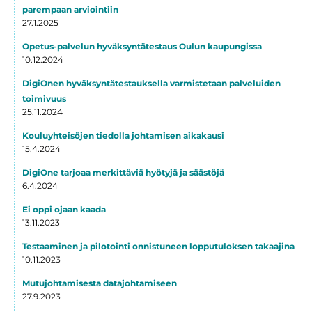
parempaan arviointiin
27.1.2025
Opetus-palvelun hyväksyntätestaus Oulun kaupungissa
10.12.2024
DigiOnen hyväksyntätestauksella varmistetaan palveluiden
toimivuus
25.11.2024
Kouluyhteisöjen tiedolla johtamisen aikakausi
15.4.2024
DigiOne tarjoaa merkittäviä hyötyjä ja säästöjä
6.4.2024
Ei oppi ojaan kaada
13.11.2023
Testaaminen ja pilotointi onnistuneen lopputuloksen takaajina
10.11.2023
Mutujohtamisesta datajohtamiseen
27.9.2023