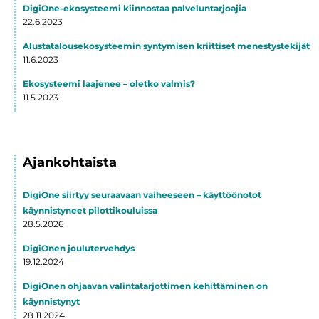
DigiOne-ekosysteemi kiinnostaa palveluntarjoajia
22.6.2023
Alustatalousekosysteemin syntymisen kriittiset menestystekijät
11.6.2023
Ekosysteemi laajenee – oletko valmis?
11.5.2023
Ajankohtaista
DigiOne siirtyy seuraavaan vaiheeseen – käyttöönotot
käynnistyneet pilottikouluissa
28.5.2026
DigiOnen joulutervehdys
19.12.2024
DigiOnen ohjaavan valintatarjottimen kehittäminen on
käynnistynyt
28.11.2024