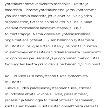
yhteiskuntamme keskeisistä mahdollisuuksista ja
haasteista. Elämme yhteiskunnassa, jossa kohtaamme
yhä useammin haasteita, jotka eivät osu vain yhden
organisaation, tieteenalan tai sektorin alueelle, vaan
vaativat monialaista lähestymistapaa ja uusia
toimintatapoja. Nämä viheliäiset yhteiskunnalliset
ongelmat edellyttävät julkisen hallinnon systeemistä
muutosta olipa kyse sitten lasten ylipainon tai nuorten
mielenterveyden haasteiden ratkaisemisesta. Hyvinvointi
on oppimisen perusedellytys ja oppiminen mahdollistaa
työllisyyden kautta yksilöiden ja perheiden hyvinvoinnin!
Koulutuksen uusi ekosysteemi tukee systeemistä
muutosta
Tulevaisuuden palveluekosysteemien tulee jatkossa
muodostaa ehyitä kokonaisuuksia, joissa ihmiset,
prosessit ja teknologia toimivat yhteisen päämäärän,
kuntalaisen hyväksi. Kuntalaisten omaehtoista vastuuta