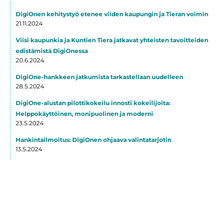
DigiOnen kehitystyö etenee viiden kaupungin ja Tieran voimin
21.11.2024
Viisi kaupunkia ja Kuntien Tiera jatkavat yhteisten tavoitteiden
edistämistä DigiOnessa
20.6.2024
DigiOne-hankkeen jatkumista tarkastellaan uudelleen
28.5.2024
DigiOne-alustan pilottikokeilu innosti kokeilijoita:
Helppokäyttöinen, monipuolinen ja moderni
23.5.2024
Hankintailmoitus: DigiOnen ohjaava valintatarjotin
13.5.2024