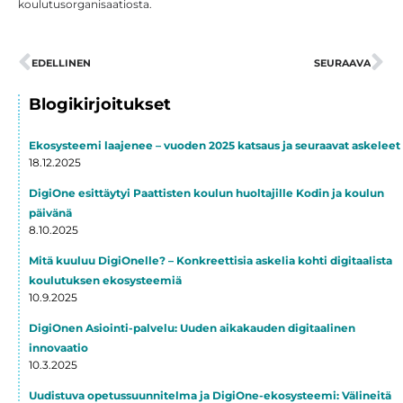
koulutusorganisaatiosta.
Prev
EDELLINEN
SEURAAVA
Ne
Blogikirjoitukset
Ekosysteemi laajenee – vuoden 2025 katsaus ja seuraavat askeleet
18.12.2025
DigiOne esittäytyi Paattisten koulun huoltajille Kodin ja koulun
päivänä
8.10.2025
Mitä kuuluu DigiOnelle? – Konkreettisia askelia kohti digitaalista
koulutuksen ekosysteemiä
10.9.2025
DigiOnen Asiointi-palvelu: Uuden aikakauden digitaalinen
innovaatio
10.3.2025
Uudistuva opetussuunnitelma ja DigiOne-ekosysteemi: Välineitä