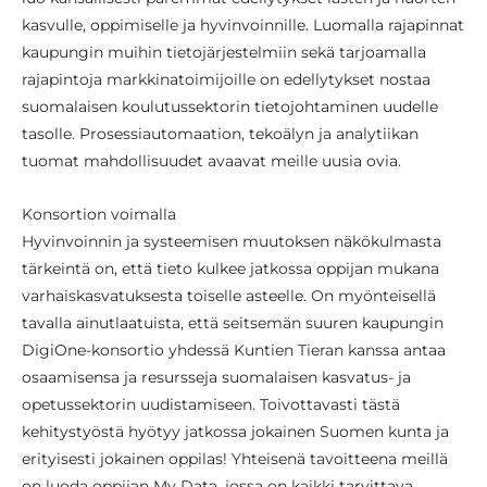
kasvulle, oppimiselle ja hyvinvoinnille. Luomalla rajapinnat
kaupungin muihin tietojärjestelmiin sekä tarjoamalla
rajapintoja markkinatoimijoille on edellytykset nostaa
suomalaisen koulutussektorin tietojohtaminen uudelle
tasolle. Prosessiautomaation, tekoälyn ja analytiikan
tuomat mahdollisuudet avaavat meille uusia ovia.
Konsortion voimalla
Hyvinvoinnin ja systeemisen muutoksen näkökulmasta
tärkeintä on, että tieto kulkee jatkossa oppijan mukana
varhaiskasvatuksesta toiselle asteelle. On myönteisellä
tavalla ainutlaatuista, että seitsemän suuren kaupungin
DigiOne-konsortio yhdessä Kuntien Tieran kanssa antaa
osaamisensa ja resursseja suomalaisen kasvatus- ja
opetussektorin uudistamiseen. Toivottavasti tästä
kehitystyöstä hyötyy jatkossa jokainen Suomen kunta ja
erityisesti jokainen oppilas! Yhteisenä tavoitteena meillä
on luoda oppijan My Data, jossa on kaikki tarvittava