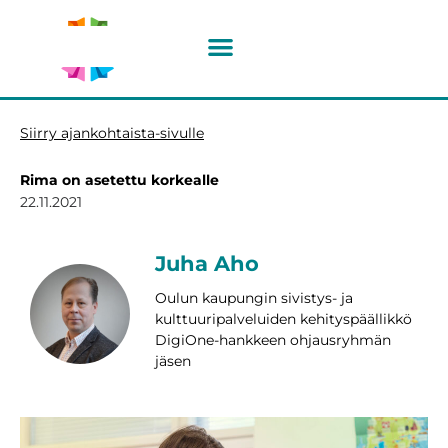
Siirry
sisältöön
Siirry ajankohtaista-sivulle
Rima on asetettu korkealle
22.11.2021
Juha Aho
Oulun kaupungin sivistys- ja
kulttuuripalveluiden kehityspäällikkö
DigiOne-hankkeen ohjausryhmän
jäsen