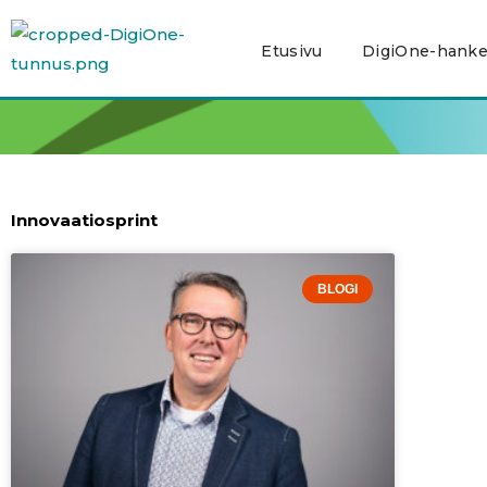
Siirry
sisältöön
Etusivu
DigiOne-hank
Innovaatiosprint
BLOGI