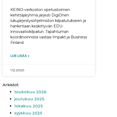
KEINO-verkoston opetustoimen
kehittäjäryhmä järjesti DigiOnen
lukujärjestysohjelmiston kilpailutukseen ja
hankintaan keskittyvän EDU-
innovaatiokilpailun. Tapahtuman
koordinoinnista vastasi Impakt ja Business
Finland.
LUE LISÄÄ »
1.12.2020
Arkistot
toukokuu 2026
joulukuu 2025
lokakuu 2025
syyskuu 2025