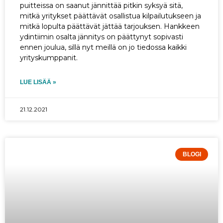
puitteissa on saanut jännittää pitkin syksyä sitä,
mitkä yritykset päättävät osallistua kilpailutukseen ja
mitkä lopulta päättävät jättää tarjouksen. Hankkeen
ydintiimin osalta jännitys on päättynyt sopivasti
ennen joulua, sillä nyt meillä on jo tiedossa kaikki
yrityskumppanit.
LUE LISÄÄ »
21.12.2021
BLOGI