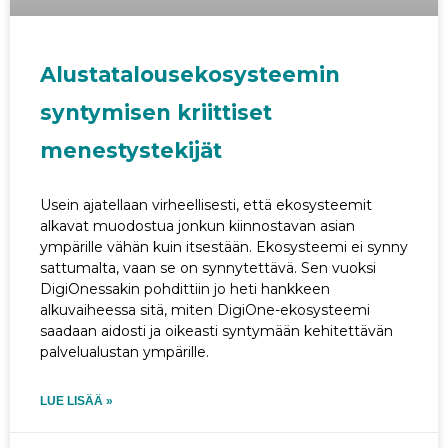
Alustatalousekosysteemin
syntymisen kriittiset
menestystekijät
Usein ajatellaan virheellisesti, että ekosysteemit
alkavat muodostua jonkun kiinnostavan asian
ympärille vähän kuin itsestään. Ekosysteemi ei synny
sattumalta, vaan se on synnytettävä. Sen vuoksi
DigiOnessakin pohdittiin jo heti hankkeen
alkuvaiheessa sitä, miten DigiOne-ekosysteemi
saadaan aidosti ja oikeasti syntymään kehitettävän
palvelualustan ympärille.
LUE LISÄÄ »