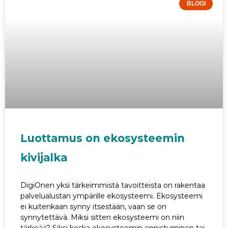
BLOGI
Luottamus on ekosysteemin
kivijalka
DigiOnen yksi tärkeimmistä tavoitteista on rakentaa
palvelualustan ympärille ekosysteemi. Ekosysteemi
ei kuitenkaan synny itsestään, vaan se on
synnytettävä. Miksi sitten ekosysteemi on niin
tärkeää? Siksi koska ekosysteemin onnistuminen tai