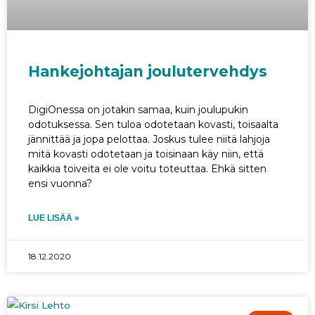
Hankejohtajan joulutervehdys
DigiOnessa on jotakin samaa, kuin joulupukin
odotuksessa. Sen tuloa odotetaan kovasti, toisaalta
jännittää ja jopa pelottaa. Joskus tulee niitä lahjoja
mitä kovasti odotetaan ja toisinaan käy niin, että
kaikkia toiveita ei ole voitu toteuttaa. Ehkä sitten
ensi vuonna?
LUE LISÄÄ »
18.12.2020