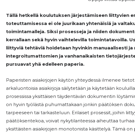
Tällä hetkellä koulutuksen järjestämiseen liittyvien e
toteuttamisessa ei ole juurikaan yhtenäisiä ja valtaku
toimintamalleja. Siksi prosesseja ja niiden dokument
kerrallaan sekä hyvin vaihtelevilla toimintatavoilla.
liittyviä tehtäviä hoidetaan hyvinkin manuaalisesti ja 
integroitumattomien ja vanhanaikaisten tietojärjestel
pursuavat yhä edelleen paperia.
Paperisten asiakirjojen käytön yhteydessä ilmenee tietotu
arkaluontoisia asiakirjoja säilytetään ja käytetään kouluill
prosessissa yksittäisen täydentävän dokumentin löytä
on hyvin työlästä puhumattakaan jonkin päätöksen do
tarpeeseen tai tarkasteluun. Erilaiset prosessit, joihin lii
päätöksentekoa, voivat nykytilanteessa aiheuttaa turhaa as
yksittäisten asiakirjojen monotonista käsittelyä. Tämä on p