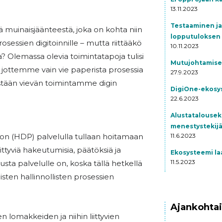
13.11.2023
Testaaminen ja
ä muinaisjäänteestä, joka on kohta niin
lopputuloksen 
rosessien digitoinnille – mutta riittääkö
10.11.2023
ta? Olemassa olevia toimintatapoja tulisi
Mutujohtamise
 jottemme vain vie paperista prosessia
27.9.2023
istään vievän toimintamme digin
DigiOne-ekosys
22.6.2023
Alustatalousek
menestystekijä
n (HDP) palvelulla tullaan hoitamaan
11.6.2023
ittyviä hakeutumisia, päätöksiä ja
Ekosysteemi la
11.5.2023
sta palvelulle on, koska tällä hetkellä
isten hallinnollisten prosessien
.
Ajankohtai
 lomakkeiden ja niihin liittyvien