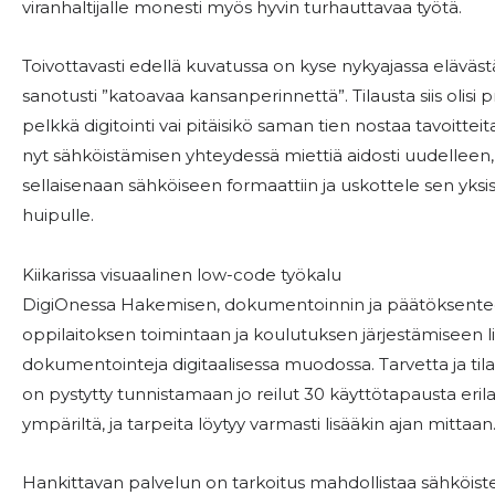
viranhaltijalle monesti myös hyvin turhauttavaa työtä.
Toivottavasti edellä kuvatussa on kyse nykyajassa eläväst
sanotusti ”katoavaa kansanperinnettä”. Tilausta siis olisi p
pelkkä digitointi vai pitäisikö saman tien nostaa tavoittei
nyt sähköistämisen yhteydessä miettiä aidosti uudelleen,
sellaisenaan sähköiseen formaattiin ja uskottele sen yks
huipulle.
Kiikarissa visuaalinen low-code työkalu
DigiOnessa Hakemisen, dokumentoinnin ja päätöksenteo
oppilaitoksen toimintaan ja koulutuksen järjestämiseen li
dokumentointeja digitaalisessa muodossa. Tarvetta ja tilau
on pystytty tunnistamaan jo reilut 30 käyttötapausta erila
ympäriltä, ja tarpeita löytyy varmasti lisääkin ajan mittaan
Hankittavan palvelun on tarkoitus mahdollistaa sähköisten