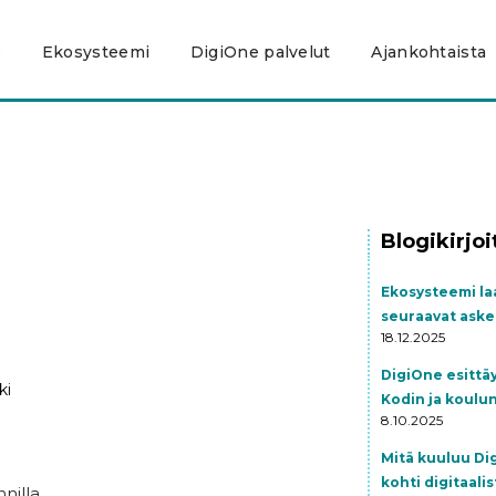
e
Ekosysteemi
DigiOne palvelut
Ajankohtaista
Blogikirjo
Ekosysteemi la
seuraavat aske
18.12.2025
DigiOne esittäy
ki
Kodin ja koulu
8.10.2025
Mitä kuuluu Dig
kohti digitaal