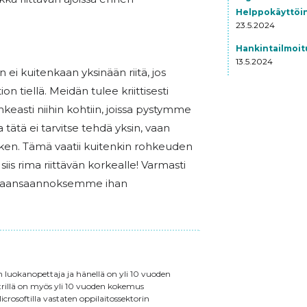
Helppokäyttöin
23.5.2024
Hankintailmoitu
13.5.2024
i kuitenkaan yksinään riitä, jos
on tiellä. Meidän tulee kriittisesti
ohkeasti niihin kohtiin, joissa pystymme
ätä ei tarvitse tehdä yksin, vaan
en. Tämä vaatii kuitenkin rohkeuden
is rima riittävän korkealle! Varmasti
aikaansaannoksemme ihan
luokanopettaja ja hänellä on yli 10 vuoden
etrillä on myös yli 10 vuoden kokemus
crosoftilla vastaten oppilaitossektorin