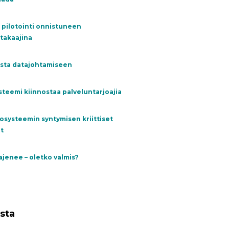
 pilotointi onnistuneen
takaajina
sta datajohtamiseen
teemi kiinnostaa palveluntarjoajia
osysteemin syntymisen kriittiset
t
ajenee – oletko valmis?
sta