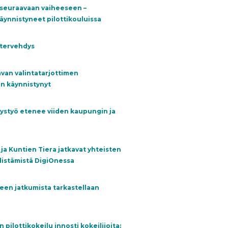
y seuraavaan vaiheeseen –
äynnistyneet pilottikouluissa
utervehdys
van valintatarjottimen
n käynnistynyt
ystyö etenee viiden kaupungin ja
 ja Kuntien Tiera jatkavat yhteisten
distämistä DigiOnessa
en jatkumista tarkastellaan
 pilottikokeilu innosti kokeilijoita: