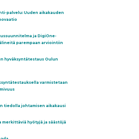
nti-palvelu: Uuden aikakauden
novaatio
ussuunnitelma ja DigiOne-
älineitä parempaan arviointiin
un hyväksyntätestaus Oulun
syntätestauksella varmistetaan
imivuus
n tiedolla johtamisen aikakausi
 merkittäviä hyötyjä ja säästöjä
aada