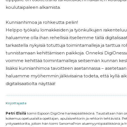
koulutaipaleen alkamista.
Kunnianhimoa ja rohkeutta peliin!
Helppo työkalu lomakkeiden ja työnkulkujen rakenteluun e
haluamme olla ihan rehellisiä itsellemme tällä digitalisaati
tarkastella nykyisiä totuttuja toimintamalleja ja tarttua r
tunnistamaan kehittämisen paikkoja. Onneksi DigiOnessa t
voimme kehittää toimintamalleja seitsemän kunnan kesk
lisäksi kunnianhimoa tavoitteen asetannassa – asetetaan si
haluamme myöhemmin jälkiviisaina todeta, että kyllä 
digitalisaatiolta näyttää!
Kirjoittajasta
Petri Elsilä
toimii Espoon DigiOne hankepäällikkönä. Taustaltaan hän on 
kokemus opetusalalta opettajan, apulaisrehtorin ja rehtorin tehtävistä. P
yrityssektorilta, jolloin hän toimi SanomaPron aluemyyntipäällikkönä ja Mi