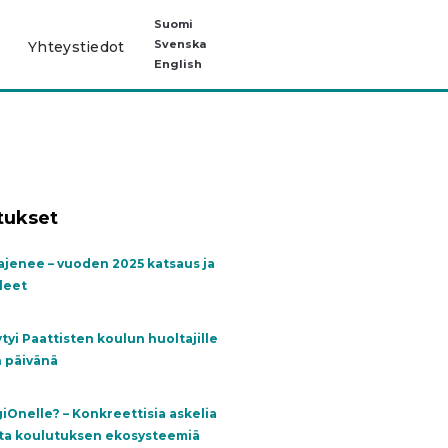
Suomi
Svenska
Yhteystiedot
English
itukset
ajenee – vuoden 2025 katsaus ja
leet
tyi Paattisten koulun huoltajille
n päivänä
iOnelle? – Konkreettisia askelia
ista koulutuksen ekosysteemiä