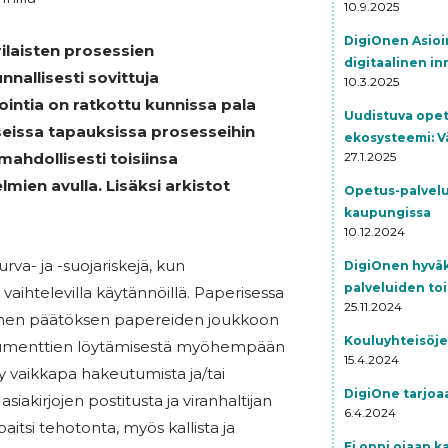
10.9.2025
DigiOnen Asioi
rilaisten prosessien
digitaalinen in
nnallisesti sovittuja
10.3.2025
ointia on ratkottu kunnissa pala
Uudistuva opet
 Useissa tapauksissa prosesseihin
ekosysteemi: V
mahdollisesti toisiinsa
27.1.2025
mien avulla. Lisäksi arkistot
Opetus-palvel
kaupungissa
10.12.2024
rva- ja -suojariskejä, kun
DigiOnen hyväk
palveluiden to
a vaihtelevilla käytännöillä. Paperisessa
25.11.2024
minen päätöksen papereiden joukkoon
Kouluyhteisöje
kumenttien löytämisestä myöhempään
15.4.2024
ttyy vaikkapa hakeutumista ja/tai
DigiOne tarjoaa
iakirjojen postitusta ja viranhaltijan
6.4.2024
aitsi tehotonta, myös kallista ja
Ei oppi ojaan k