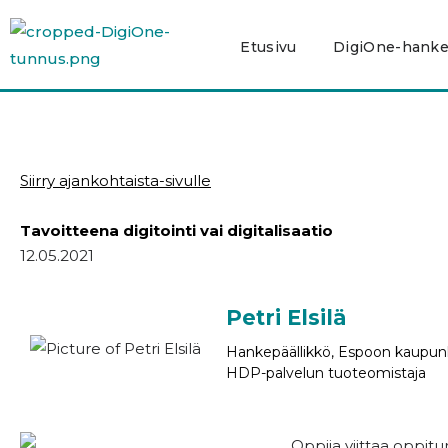
Siirry
sisältöön
Etusivu
DigiOne-hank
Siirry ajankohtaista-sivulle
Tavoitteena digitointi vai digitalisaatio
12.05.2021
Petri Elsilä
Hankepäällikkö, Espoon kaupun
HDP-palvelun tuoteomistaja