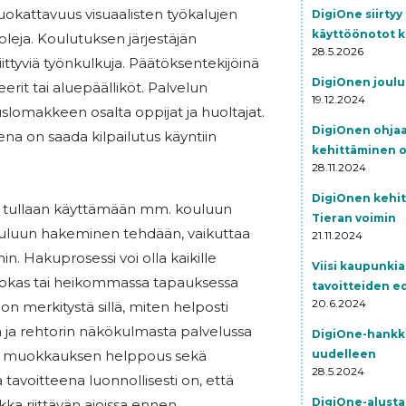
muokattavuus visuaalisten työkalujen
DigiOne siirty
käyttöönotot k
ooleja. Koulutuksen järjestäjän
28.5.2026
ittyviä työnkulkuja. Päätöksentekijöinä
DigiOnen joul
teerit tai aluepäälliköt. Palvelun
19.12.2024
lomakkeen osalta oppijat ja huoltajat.
DigiOnen ohjaa
ena on saada kilpailutus käyntiin
kehittäminen o
28.11.2024
DigiOnen kehit
 tullaan käyttämään mm. kouluun
Tieran voimin
 kouluun hakeminen tehdään, vaikuttaa
21.11.2024
in. Hakuprosessi voi olla kaikille
Viisi kaupunkia
ehokas tai heikommassa tapauksessa
tavoitteiden e
20.6.2024
on merkitystä sillä, miten helposti
 ja rehtorin näkökulmasta palvelussa
DigiOne-hankke
uudelleen
lun muokkauksen helppous sekä
28.5.2024
avoitteena luonnollisesti on, että
DigiOne-alustan
ka riittävän ajoissa ennen