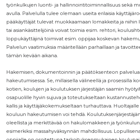
työnkulkujen luonti- ja hallinnointitoiminnallisuus sekä 
avulla. Palvelulla tulee olemaan useita erilaisia käyttäjär
pääkäyttäjät tulevat muokkaamaan lomakkeita ja niihin li
tai asiankäsittelijöinä voivat toimia esim. rehtori, koulusih
loppukäyttäjinä toimivat esim. oppijaa koskevan hakemus
Palvelun vaatimuksia määritellään parhaillaan ja tavoitte
tämän kevään aikana.
Hakemisen, dokumentoinnin ja päätöksenteon palvelua
hakeutumisessa. Se, millaisella välineellä ja prosessilla
kotien, koulujen ja koulutuksen järjestäjän saamiin hyötyih
osapuolille hyvin sujuva ja toteutukseltaan kustannust
kallis ja käyttäjäkokemukseltaan turhauttava. Huoltajalle 
kouluun hakeutumisen voi tehdä. Koulutuksenjärjestäjän
oleellista ja merkittävää on hakulomakkeen ja työnku
esimerkiksi massahyväksynnän mahdollisuus. Lopullisena t
oppijalle on osoitettuna tarkoituksenmukainen koulupaik