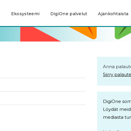
e
Ekosysteemi
DigiOne palvelut
Ajankohtaista
Anna palaute
Siirry palau
DigiOne so
Löydät meidä
mediasta tun