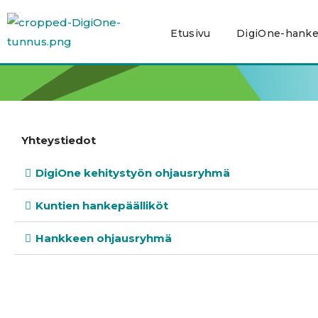
Siirry
sisältöön
Etusivu
DigiOne-hank
Yhteystiedot
DigiOne kehitystyön ohjausryhmä
Kuntien hankepäälliköt
Hankkeen ohjausryhmä