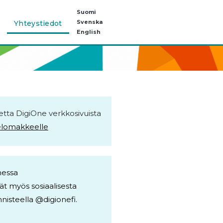
Suomi
Svenska
Yhteystiedot
English
tta DigiOne verkkosivuista
telomakkeelle
messa
t myös sosiaalisesta
nisteella @digionefi.