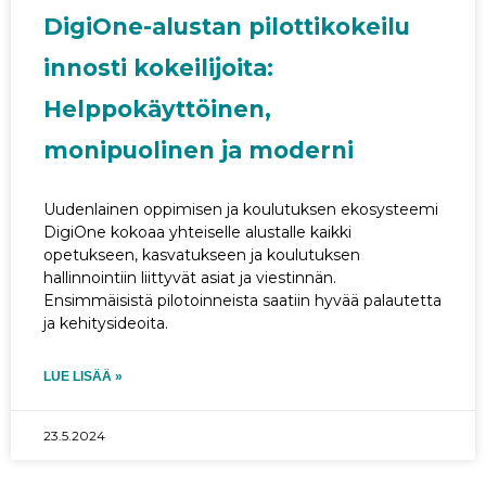
DigiOne-alustan pilottikokeilu
innosti kokeilijoita:
Helppokäyttöinen,
monipuolinen ja moderni
Uudenlainen oppimisen ja koulutuksen ekosysteemi
DigiOne kokoaa yhteiselle alustalle kaikki
opetukseen, kasvatukseen ja koulutuksen
hallinnointiin liittyvät asiat ja viestinnän.
Ensimmäisistä pilotoinneista saatiin hyvää palautetta
ja kehitysideoita.
LUE LISÄÄ »
23.5.2024