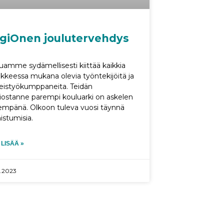
giOnen joulutervehdys
uamme sydämellisesti kiittää kaikkia
kkeessa mukana olevia työntekijöitä ja
eistyökumppaneita. Teidän
iostanne parempi kouluarki on askelen
empänä. Olkoon tuleva vuosi täynnä
istumisia.
 LISÄÄ »
2.2023