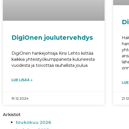
Di
DigiOnen joulutervehdys
Hal
han
yht
DigiOnen hankejohtaja Kirsi Lehto kiittää
ans
kaikkia yhteistyökumppaneita kuluneesta
läh
vuodesta ja toivottaa rauhallista joulua.
onn
LUE LISÄÄ »
LUE
19.12.2024
21.1
Arkistot
toukokuu 2026