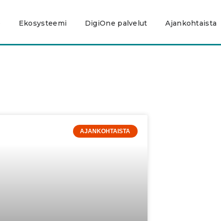
e
Ekosysteemi
DigiOne palvelut
Ajankohtaista
AJANKOHTAISTA