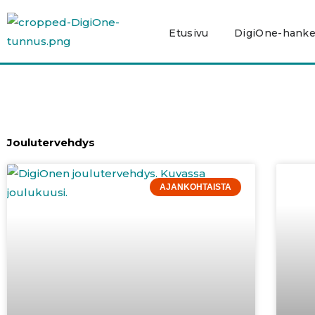
Siirry
sisältöön
Etusivu
DigiOne-hank
Joulutervehdys
AJANKOHTAISTA