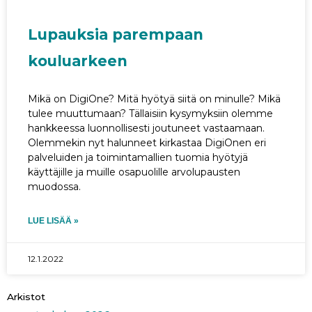
Lupauksia parempaan
kouluarkeen
Mikä on DigiOne? Mitä hyötyä siitä on minulle? Mikä
tulee muuttumaan? Tällaisiin kysymyksiin olemme
hankkeessa luonnollisesti joutuneet vastaamaan.
Olemmekin nyt halunneet kirkastaa DigiOnen eri
palveluiden ja toimintamallien tuomia hyötyjä
käyttäjille ja muille osapuolille arvolupausten
muodossa.
LUE LISÄÄ »
12.1.2022
Arkistot