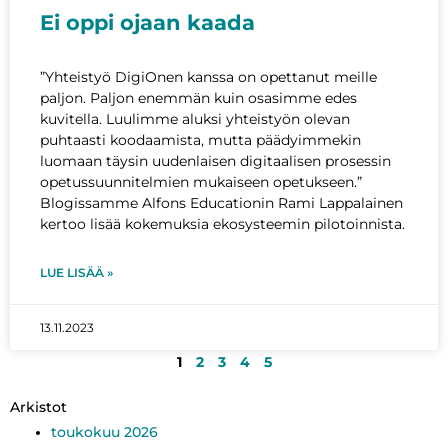
Ei oppi ojaan kaada
”Yhteistyö DigiOnen kanssa on opettanut meille
paljon. Paljon enemmän kuin osasimme edes
kuvitella. Luulimme aluksi yhteistyön olevan
puhtaasti koodaamista, mutta päädyimmekin
luomaan täysin uudenlaisen digitaalisen prosessin
opetussuunnitelmien mukaiseen opetukseen.”
Blogissamme Alfons Educationin Rami Lappalainen
kertoo lisää kokemuksia ekosysteemin pilotoinnista.
LUE LISÄÄ »
13.11.2023
1
2
3
4
5
Arkistot
toukokuu 2026