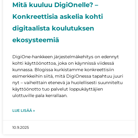
Mitä kuuluu DigiOnelle? –
Konkreettisia askelia kohti
digitaalista koulutuksen
ekosysteemiä
DigiOne-hankkeen järjestelmäkehitys on edennyt
kohti käyttöönottoa, joka on käynnissä viidessä
kunnassa. Blogissa kurkistamme konkreettisiin
esimerkkeihin siitä, mitä DigiOnessa tapahtuu juuri
nyt – vaiheittain etenevä ja huolellisesti suunniteltu
käyttöönotto tuo palvelut loppukäyttäjien
ulottuville pala kerrallaan.
LUE LISÄÄ »
10.9.2025