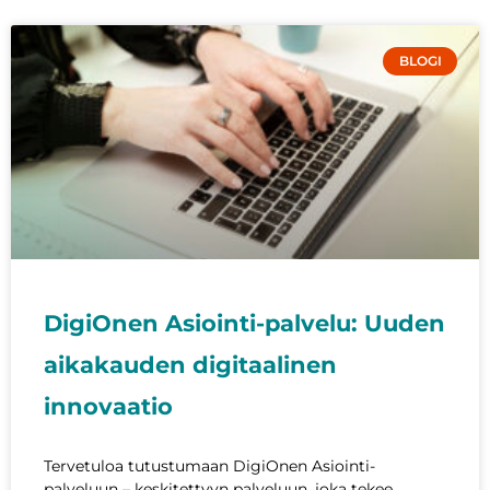
BLOGI
DigiOnen Asiointi-palvelu: Uuden
aikakauden digitaalinen
innovaatio
Tervetuloa tutustumaan DigiOnen Asiointi-
palveluun – keskitettyyn palveluun, joka tekee