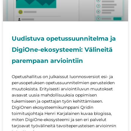
Uudistuva opetussuunnitelma ja
DigiOne-ekosysteemi: Välineitä
parempaan arviointiin
Opetushallitus on julkaissut luonnosversiot esi- ja
perusopetuksen opetussuunnitelmien perusteiden
muutoksista. Erityisesti arviointiluvun muutokset
avaavat uusia mahdollisuuksia oppimisen
tukemiseen ja opettajan työn kehittämiseen.
DigiOnen ekosysteemikumppani Qridin
toimitusjohtaja Henri Karjalainen kuvaa blogissa,
miten DigiOne-ekosysteemi ja sen eri palvelut
tarjoavat työvälineitä tavoiteperusteisen arvioinnin