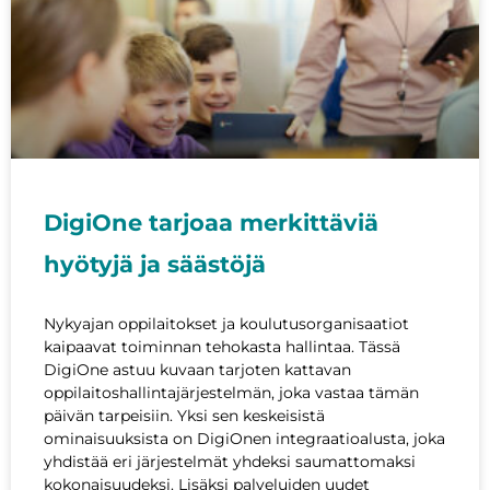
DigiOne tarjoaa merkittäviä
hyötyjä ja säästöjä
Nykyajan oppilaitokset ja koulutusorganisaatiot
kaipaavat toiminnan tehokasta hallintaa. Tässä
DigiOne astuu kuvaan tarjoten kattavan
oppilaitoshallintajärjestelmän, joka vastaa tämän
päivän tarpeisiin. Yksi sen keskeisistä
ominaisuuksista on DigiOnen integraatioalusta, joka
yhdistää eri järjestelmät yhdeksi saumattomaksi
kokonaisuudeksi. Lisäksi palveluiden uudet