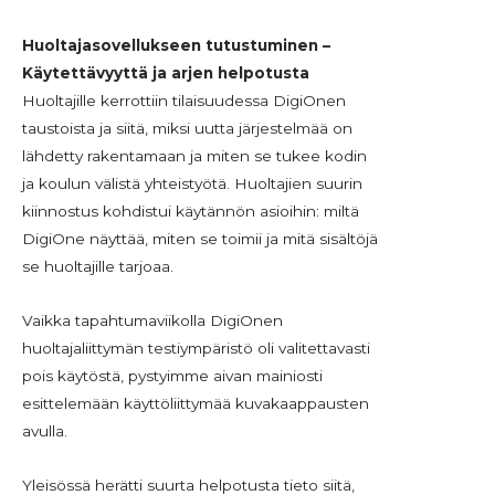
Huoltajasovellukseen tutustuminen –
Käytettävyyttä ja arjen helpotusta
Huoltajille kerrottiin tilaisuudessa DigiOnen
taustoista ja siitä, miksi uutta järjestelmää on
lähdetty rakentamaan ja miten se tukee kodin
ja koulun välistä yhteistyötä. Huoltajien suurin
kiinnostus kohdistui käytännön asioihin: miltä
DigiOne näyttää, miten se toimii ja mitä sisältöjä
se huoltajille tarjoaa.
Vaikka tapahtumaviikolla DigiOnen
huoltajaliittymän testiympäristö oli valitettavasti
pois käytöstä, pystyimme aivan mainiosti
esittelemään käyttöliittymää kuvakaappausten
avulla.
Yleisössä herätti suurta helpotusta tieto siitä,