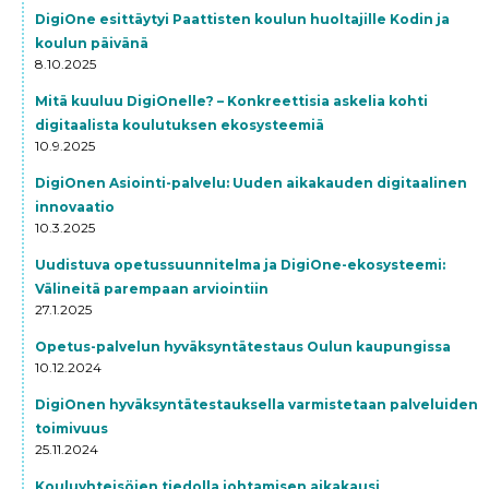
DigiOne esittäytyi Paattisten koulun huoltajille Kodin ja
koulun päivänä
8.10.2025
Mitä kuuluu DigiOnelle? – Konkreettisia askelia kohti
digitaalista koulutuksen ekosysteemiä
10.9.2025
DigiOnen Asiointi-palvelu: Uuden aikakauden digitaalinen
innovaatio
10.3.2025
Uudistuva opetussuunnitelma ja DigiOne-ekosysteemi:
Välineitä parempaan arviointiin
27.1.2025
Opetus-palvelun hyväksyntätestaus Oulun kaupungissa
10.12.2024
DigiOnen hyväksyntätestauksella varmistetaan palveluiden
toimivuus
25.11.2024
Kouluyhteisöjen tiedolla johtamisen aikakausi