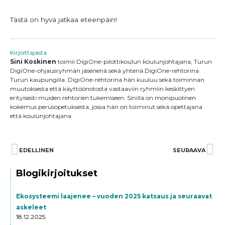
Tästä on hyvä jatkaa eteenpäin!
Kirjoittajasta
Sini Koskinen
toimii DigiOne-pilottikoulun koulunjohtajana, Turun
DigiOne-ohjausryhmän jäsenenä sekä yhtenä DigiOne-rehtorina
Turun kaupungilla. DigiOne-rehtorina hän kuuluu sekä toiminnan
muutoksesta että käyttöönotosta vastaaviin ryhmiin keskittyen
erityisesti muiden rehtorien tukemiseen. Sinillä on monipuolinen
kokemus perusopetuksesta, jossa hän on toiminut sekä opettajana
että koulunjohtajana.
Prev
EDELLINEN
SEURAAVA
Ne
Blogikirjoitukset
Ekosysteemi laajenee – vuoden 2025 katsaus ja seuraavat
askeleet
18.12.2025