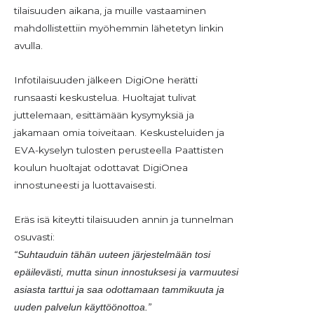
tilaisuuden aikana, ja muille vastaaminen
mahdollistettiin myöhemmin lähetetyn linkin
avulla.
Infotilaisuuden jälkeen DigiOne herätti
runsaasti keskustelua. Huoltajat tulivat
juttelemaan, esittämään kysymyksiä ja
jakamaan omia toiveitaan. Keskusteluiden ja
EVA-kyselyn tulosten perusteella Paattisten
koulun huoltajat odottavat DigiOnea
innostuneesti ja luottavaisesti.
Eräs isä kiteytti tilaisuuden annin ja tunnelman
osuvasti:
“Suhtauduin tähän uuteen järjestelmään tosi
epäilevästi, mutta sinun innostuksesi ja varmuutesi
asiasta tarttui ja saa odottamaan tammikuuta ja
uuden palvelun käyttöönottoa.”