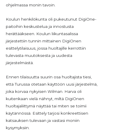
ohjelmassa monin tavoin.
Koulun henkilökunta oli pukeutunut DigiOne-
paitoihin keskustelua ja innostusta
herättääkseen. Koulun liikuntasalissa
järjestettiin tunnin mittainen DigiOnen
esittelytilaisuus, jossa huoltajille kerrottiin
tulevasta muutoksesta ja uudesta
järjestelmästä.
Ennen tilaisuutta suurin osa huoltajista tiesi,
että Turussa otetaan käyttöön uusi järjestelmä,
joka korvaa nykyisen Wilman. Harva oli
kuitenkaan vielä nähnyt, miltä DigiOnen
huoltajaliittymä näyttää tai miten se toimii
käytännössä. Esittely tarjosi konkreettisen
katsauksen tulevaan ja vastasi moniin
kysymyksiin.