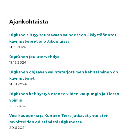
Ajankohtaista
DigiOne siirtyy seuraavaan vaiheeseen – käyttöönotot
käynnistyneet pilottikouluissa
28.5.2026
DigiOnen joulutervehdys
19.12.2024
DigiOnen ohjaavan valintatarjottimen kehittäminen on
käynnistynyt
28.11.2024
DigiOnen kehitystyö etenee viiden kaupungin ja Tieran
voimin
21.11.2024
Viisi kaupunkia ja Kuntien Tiera jatkavat yhteisten
tavoitteiden edistämistä DigiOnessa
20.6.2024