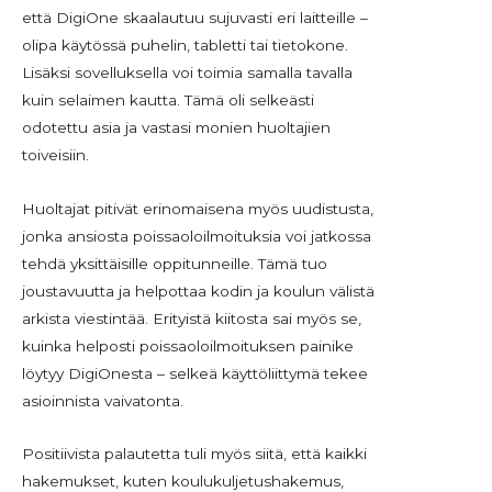
että DigiOne skaalautuu sujuvasti eri laitteille –
olipa käytössä puhelin, tabletti tai tietokone.
Lisäksi sovelluksella voi toimia samalla tavalla
kuin selaimen kautta. Tämä oli selkeästi
odotettu asia ja vastasi monien huoltajien
toiveisiin.
Huoltajat pitivät erinomaisena myös uudistusta,
jonka ansiosta poissaoloilmoituksia voi jatkossa
tehdä yksittäisille oppitunneille. Tämä tuo
joustavuutta ja helpottaa kodin ja koulun välistä
arkista viestintää. Erityistä kiitosta sai myös se,
kuinka helposti poissaoloilmoituksen painike
löytyy DigiOnesta – selkeä käyttöliittymä tekee
asioinnista vaivatonta.
Positiivista palautetta tuli myös siitä, että kaikki
hakemukset, kuten koulukuljetushakemus,