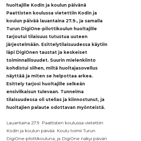
huoltajille Kodin ja koulun päivänä
Paattisten koulussa vietettiin Kodin ja
koulun päivää lauantaina 27.9., ja samalla
Turun DigiOne-pilottikoulun huoltajille
tarjoutui tilaisuus tutustua uuteen
järjestelmään. Esittelytilaisuudessa käytiin
läpi DigiOnen taustat ja keskeiset
toiminnallisuudet. Suurin mielenkiinto
kohdistui siihen, miltä huoltajasovellus
näyttää ja miten se helpottaa arkea.
Esittely tarjosi huoltajille selkeän
ensivilkaisun tulevaan. Tunnelma
tilaisuudessa oli utelias ja kiinnostunut, ja
huoltajien palaute odottavan myönteistä.
Lauantaina 27.9. Paattisten koulussa vietettiin
Kodin ja koulun päivää. Koulu toimii Turun
DigiOne-pilottikouluna, ja DigiOne näkyi päivän