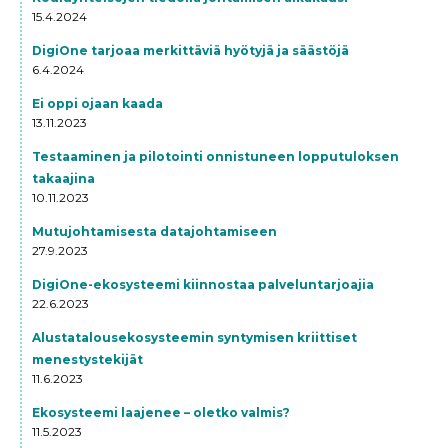
15.4.2024
DigiOne tarjoaa merkittäviä hyötyjä ja säästöjä
6.4.2024
Ei oppi ojaan kaada
13.11.2023
Testaaminen ja pilotointi onnistuneen lopputuloksen
takaajina
10.11.2023
Mutujohtamisesta datajohtamiseen
27.9.2023
DigiOne-ekosysteemi kiinnostaa palveluntarjoajia
22.6.2023
Alustatalousekosysteemin syntymisen kriittiset
menestystekijät
11.6.2023
Ekosysteemi laajenee – oletko valmis?
11.5.2023