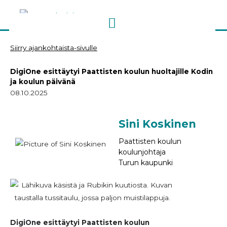
Siirry
sisältöön
Siirry ajankohtaista-sivulle
DigiOne esittäytyi Paattisten koulun huoltajille Kodin
ja koulun päivänä
08.10.2025
Sini Koskinen
Paattisten koulun
koulunjohtaja
Turun kaupunki
DigiOne esittäytyi Paattisten koulun