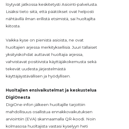
löytyvät jatkossa keskitetysti Asiointi-palvelusta.
Lisäksi tieto siitä, että päätökset ovat helposti
nähtävillä ilman erillistä etsimistä, sai huoltajilta
kiitosta.
Vaikka kyse on pienistä asioista, ne ovat
huoltajien arjessa merkityksellisiä. Juuri tällaiset
yksityiskohdat auttavat huoltajia arjessa,
vahvistavat positiivista käyttäjäkokemusta sekä
tekevät uudesta järjestelmästä
käyttäjäystävällisen ja hyödyllisen.
Huoltajien ensivaikutelmat ja keskustelua
DigiOnesta
DigiOne-infon jälkeen huoltajille tarjottiin
mahdollisuus osallistua ennakkovaikutuksen
arviointiin (EVA) skannaamalla QR-koodi. Noin
kolmasosa huoltajista vastasi kyselyyn heti