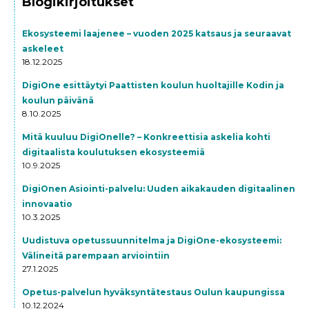
Blogikirjoitukset
Ekosysteemi laajenee – vuoden 2025 katsaus ja seuraavat
askeleet
18.12.2025
DigiOne esittäytyi Paattisten koulun huoltajille Kodin ja
koulun päivänä
8.10.2025
Mitä kuuluu DigiOnelle? – Konkreettisia askelia kohti
digitaalista koulutuksen ekosysteemiä
10.9.2025
DigiOnen Asiointi-palvelu: Uuden aikakauden digitaalinen
innovaatio
10.3.2025
Uudistuva opetussuunnitelma ja DigiOne-ekosysteemi:
Välineitä parempaan arviointiin
27.1.2025
Opetus-palvelun hyväksyntätestaus Oulun kaupungissa
10.12.2024