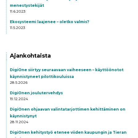
menestystekijät
11.6.2023
Ekosysteemi laajenee – oletko valmis?
11.5.2023
Ajankohtaista
DigiOne siirtyy seuraavaan vaiheeseen – käyttöönotot
käynnistyneet pilottikouluissa
28.5.2026
DigiOnen joulutervehdys
19.12.2024
DigiOnen ohjaavan valintatarjottimen kehittäminen on
käynnistynyt
28.11.2024
DigiOnen kehitystyö etenee viiden kaupungin ja Tieran