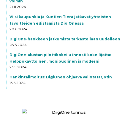
voimin
21.11.2024
Viisi kaupunkia ja Kuntien Tiera jatkavat yhteisten
tavoitteiden edistämistä DigiOnessa
20.6.2024
DigiOne-hankkeen jatkumista tarkastellaan uudelleen
28.5.2024
DigiOne-alustan pilottikokeilu innosti kokeilijoita:
Helppokäyttöinen, monipuolinen ja moderni
23.5.2024
Hankintailmoitus: DigiOnen ohjaava valintatarjotin
13.5.2024
UKK
//
Tietoa sivustosta
/ /
Tilaa uutiskirje