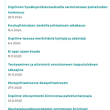
DigiOnen hyväksyntätestauksella varmistetaan palveluiden
toimivuus
25.11.2024
Kouluyhteisöjen tiedolla johtamisen aikakausi
15.4.2024
DigiOne tarjoaa merkittäviä hyötyjä ja säästöjä
6.4.2024
Ei oppi ojaan kaada
13.11.2023
Testaaminen ja pilotointi onnistuneen lopputuloksen
takaajina
10.11.2023
Mutujohtamisesta datajohtamiseen
27.9.2023
DigiOne-ekosysteemi kiinnostaa palveluntarjoajia
22.6.2023
Alustatalousekosysteemin syntymisen kriittiset