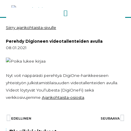
Siirry
sisältöön
Siirry ajankohtaista-sivulle
Perehdy Digioneen videotallenteiden avulla
08.01.2021
Nyt voit näppärästi perehtyä DigiOne-hankkeeseen
yhteistyön julkistamistilaisuuden videotallenteiden avulla.
Videot löytyvät YouTubesta (DigiOneFi) sekä
verkkosivujemme
Ajankohtaista-osiosta
.
Prev
EDELLINEN
SEURAAVA
Ne