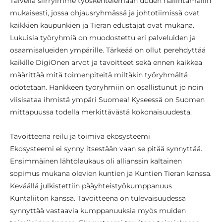
Talvella siirryimme työskentelemään uuden hallintamallin
mukaisesti, jossa ohjausryhmässä ja johtotiimissä ovat
kaikkien kaupunkien ja Tieran edustajat ovat mukana.
Lukuisia työryhmiä on muodostettu eri palveluiden ja
osaamisalueiden ympärille. Tärkeää on ollut perehdyttää
kaikille DigiOnen arvot ja tavoitteet sekä ennen kaikkea
määrittää mitä toimenpiteitä miltäkin työryhmältä
odotetaan. Hankkeen työryhmiin on osallistunut jo noin
viisisataa ihmistä ympäri Suomea! Kyseessä on Suomen
mittapuussa todella merkittävästä kokonaisuudesta.
Tavoitteena reilu ja toimiva ekosysteemi
Ekosysteemi ei synny itsestään vaan se pitää synnyttää.
Ensimmäinen lähtölaukaus oli allianssin kaltainen
sopimus mukana olevien kuntien ja Kuntien Tieran kanssa.
Keväällä julkistettiin pääyhteistyökumppanuus
Kuntaliiton kanssa. Tavoitteena on tulevaisuudessa
synnyttää vastaavia kumppanuuksia myös muiden