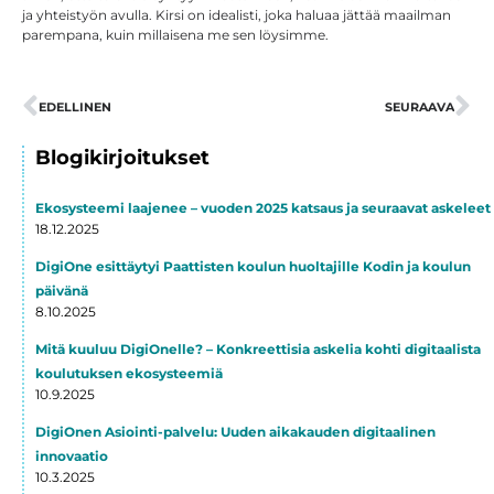
ja yhteistyön avulla. Kirsi on idealisti, joka haluaa jättää maailman
parempana, kuin millaisena me sen löysimme.
Prev
EDELLINEN
SEURAAVA
Ne
Blogikirjoitukset
Ekosysteemi laajenee – vuoden 2025 katsaus ja seuraavat askeleet
18.12.2025
DigiOne esittäytyi Paattisten koulun huoltajille Kodin ja koulun
päivänä
8.10.2025
Mitä kuuluu DigiOnelle? – Konkreettisia askelia kohti digitaalista
koulutuksen ekosysteemiä
10.9.2025
DigiOnen Asiointi-palvelu: Uuden aikakauden digitaalinen
innovaatio
10.3.2025