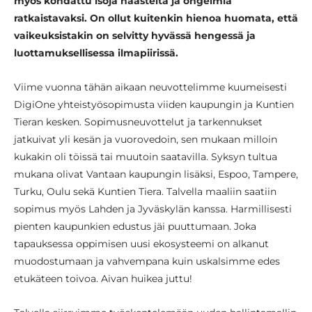
myös kohdattu isoja haasteita ja ongelmia
ratkaistavaksi. On ollut kuitenkin hienoa huomata, että
vaikeuksistakin on selvitty hyvässä hengessä ja
luottamuksellisessa ilmapiirissä.
Viime vuonna tähän aikaan neuvottelimme kuumeisesti
DigiOne yhteistyösopimusta viiden kaupungin ja Kuntien
Tieran kesken. Sopimusneuvottelut ja tarkennukset
jatkuivat yli kesän ja vuorovedoin, sen mukaan milloin
kukakin oli töissä tai muutoin saatavilla. Syksyn tultua
mukana olivat Vantaan kaupungin lisäksi, Espoo, Tampere,
Turku, Oulu sekä Kuntien Tiera. Talvella maaliin saatiin
sopimus myös Lahden ja Jyväskylän kanssa. Harmillisesti
pienten kaupunkien edustus jäi puuttumaan. Joka
tapauksessa oppimisen uusi ekosysteemi on alkanut
muodostumaan ja vahvempana kuin uskalsimme edes
etukäteen toivoa. Aivan huikea juttu!