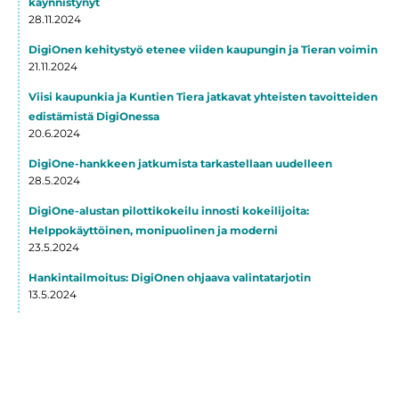
käynnistynyt
28.11.2024
DigiOnen kehitystyö etenee viiden kaupungin ja Tieran voimin
21.11.2024
Viisi kaupunkia ja Kuntien Tiera jatkavat yhteisten tavoitteiden
edistämistä DigiOnessa
20.6.2024
DigiOne-hankkeen jatkumista tarkastellaan uudelleen
28.5.2024
DigiOne-alustan pilottikokeilu innosti kokeilijoita:
Helppokäyttöinen, monipuolinen ja moderni
23.5.2024
Hankintailmoitus: DigiOnen ohjaava valintatarjotin
13.5.2024