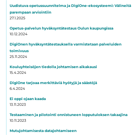
Uudistuva opetussuunnitelma ja DigiOne-ekosysteemi: Välineitä
parempaan arviointiin
27.1.2025
Opetus-palvelun hyväksyntätestaus Oulun kaupungissa
10.12.2024
DigiOnen hyväksyntätestauksella varmistetaan palveluiden
toimivuus
25.11.2024
Kouluyhteisöjen tiedolla johtamisen aikakausi
15.4.2024
DigiOne tarjoaa merkittäviä hyötyjä ja säästöjä
6.4.2024
Ei oppi ojaan kaada
13.11.2023
Testaaminen ja pilotointi onnistuneen lopputuloksen takaajina
10.11.2023
Mutujohtamisesta datajohtamiseen