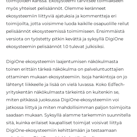
toimijoiden kanssa. Ekosysteemi tarvitsee toimiakseen
myös yhteiset pelisäännöt. Olemme keränneet
ekosysteemiin liittyviä ajatuksia ja kommentteja eri
toimijoilta, jotta voisimme luoda kaikille osapuolille reilut
pelisäännöt ekosysteemissä toimimiseen. Ensimmäistä
versiota on työstetty pitkin kevättä ja syksyllä DigiOne
ekosysteemin pelisäännöt 1.0 tulevat julkisiksi.
DigiOne ekosysteemin laajentumisen näkökulmasta
toinen erittäin tärkeä näkökulma on palveluntuottajien
ottaminen mukaan ekosysteemiin. Isoja hankintoja on jo
lähtenyt liikkeelle ja lisää on vielä luvassa. Koko EdTech-
yrityskentän näkökulmasta tärkeintä on kuitenkin se,
miten pitkässä juoksussa DigiOne-ekosysteemiin voi
jatkossa liittyä ja miten mahdollisimman paljon toimijoita
saadaan mukaan. Syksyllä alamme tarkemmin suunnitella
sitä, kuinka erilaiset kaupalliset toimijat voisivat liittyä
DigiOne-ekosysteemiin kehittämään ja testaamaan