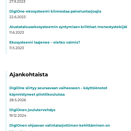
27.9.2023
DigiOne-ekosysteemi kiinnostaa palveluntarjoajia
22.6.2023
Alustatalousekosysteemin syntymisen kriittiset menestystekijät
11.6.2023
Ekosysteemi laajenee – oletko valmis?
11.5.2023
Ajankohtaista
DigiOne siirtyy seuraavaan vaiheeseen – käyttöönotot
käynnistyneet pilottikouluissa
28.5.2026
DigiOnen joulutervehdys
19.12.2024
DigiOnen ohjaavan valintatarjottimen kehittäminen on