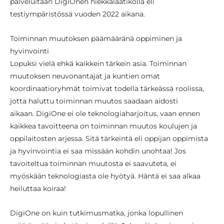
palveluitaan DigiOnen hiekkalaatikolla eli
testiympäristössä vuoden 2022 aikana.
Toiminnan muutoksen päämääränä oppiminen ja
hyvinvointi
Lopuksi vielä ehkä kaikkein tärkein asia. Toiminnan
muutoksen neuvonantajat ja kuntien omat
koordinaatioryhmät toimivat todella tärkeässä roolissa,
jotta haluttu toiminnan muutos saadaan aidosti
aikaan. DigiOne ei ole teknologiaharjoitus, vaan ennen
kaikkea tavoitteena on toiminnan muutos koulujen ja
oppilaitosten arjessa. Sitä tärkeintä eli oppijan oppimista
ja hyvinvointia ei saa missään kohdin unohtaa! Jos
tavoiteltua toiminnan muutosta ei saavuteta, ei
myöskään teknologiasta ole hyötyä. Häntä ei saa alkaa
heiluttaa koiraa!
DigiOne on kuin tutkimusmatka, jonka lopullinen