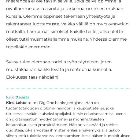
määränpää ei ole täysin selvillä. Joka päivä opimme ja
oivallamme uusia asioita ja tarkennamme sen mukaan
kurssia. Olemme oppineet tekemään yhteistyötä ja
rakentaneet luottamusta, vaikka välillä on myrskynnytkin
matkalla. Lämpimät kiitokset kaikille teille, jotka olette
olleet tutkimusmatkallamme mukana. Yhdessä olemme
todellakin enemmän!
Syksy tulee olemaan todella työn täyteinen, joten
muistakaahan kaikki levätä ja rentoutua kunnolla.
Elokuussa taas nähdään!
Kirjoittajasta
Kirsi Lehto
toimii DigiOne hankejohtajana. Hän on
tuotantotalouden diplomi-insinööri ja kauppatieteilijä, joka
tituleeraa itseään ikuiseksi oppijaksi. Kirsin erikoisosaamisalueena
on digitalisaation hyödyntäminen ja monimutkaisten
kokonaisuuksien ymmärtäminen. Hän on visionääri ja rohkea
uudistaja, joka arvostaa ihmisten erilaisia näkemyksiä ja uskoo
siihen, että tuloksia syntyy innostamisen, keskinäisen kunnioituksen